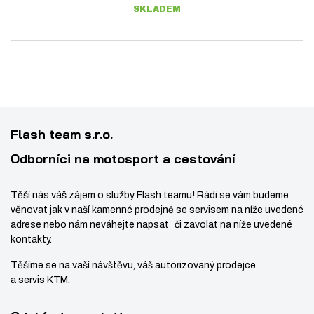
SKLADEM
p
i
t
o
t
m
č
m
n
e
n
o
t
o
ž
ž
s
s
t
Flash team s.r.o.
t
v
Odborníci na motosport a cestování
v
í
í
Těší nás váš zájem o služby Flash teamu! Rádi se vám budeme
věnovat jak v naší kamenné prodejně se servisem na níže uvedené
adrese nebo nám neváhejte napsat či zavolat na níže uvedené
kontakty.
Těšíme se na vaší návštěvu, váš autorizovaný prodejce
a servis KTM.