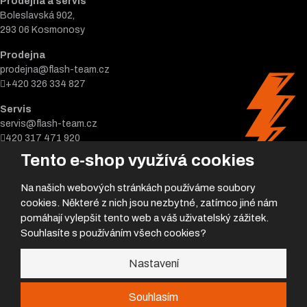
Prodejna a servis
Boleslavská 902,
293 06 Kosmonosy
Prodejna
prodejna@flash-team.cz
+420 326 334 827
Servis
servis@flash-team.cz
420 317 471 920
Tento e-shop využívá cookies
Na našich webových stránkách používáme soubory
cookies. Některé z nich jsou nezbytné, zatímco jiné nám
pomáhají vylepšit tento web a váš uživatelský zážitek.
Souhlasíte s používáním všech cookies?
© 2026, Flash team s.r.o.
Nastavení
Úvodní strana
|
Obchodní podmínky
|
Poradna
|
|
GDPR
|
Mapa stránek
Souhlasím