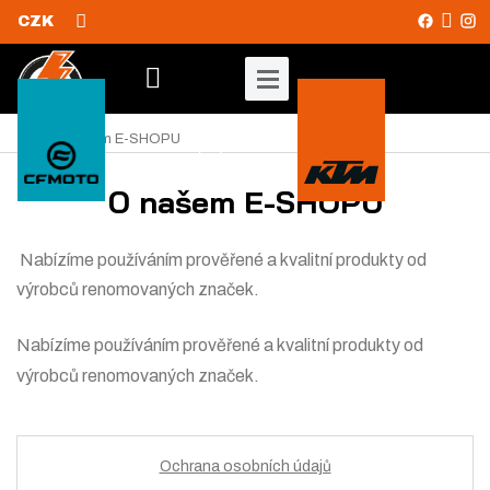
CZK
V
y
Ú
O našem E-SHOPU
v
h
o
O našem E-SHOPU
l
d
e
n
d
í
Nabízíme používáním prověřené a kvalitní produkty od
s
a
výrobců renomovaných značek.
t
t
r
Nabízíme používáním prověřené a kvalitní produkty od
a
výrobců renomovaných značek.
n
a
Ochrana osobních údajů