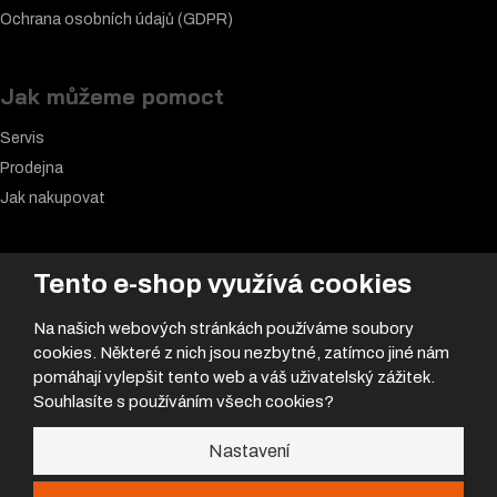
Ochrana osobních údajů (GDPR)
Jak můžeme pomoct
Servis
Prodejna
Jak nakupovat
Nejčastěji hledáte
Tento e-shop využívá cookies
Akční nabídka
Na našich webových stránkách používáme soubory
Samolepky
cookies. Některé z nich jsou nezbytné, zatímco jiné nám
Nové motocykly
pomáhají vylepšit tento web a váš uživatelský zážitek.
Souhlasíte s používáním všech cookies?
Motorkářské k
alhoty
Nastavení
Kontakty