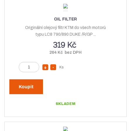
m
n
e
n
o
t
o
ž
OIL FILTER
ž
s
Originální olejový filtr KTM do všech motorů
s
t
typu LC8 790/890 DUKE /R/GP ...
t
v
319 Kč
v
í
264 Kč bez DPH
í
Z
Ks
N
S
m
a
n
ě
v
í
n
Koupit
ý
ž
i
t
š
i
SKLADEM
p
i
t
o
t
m
č
m
n
e