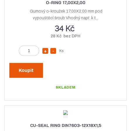
O-RING 17,00X2,00
ž
s
Gumový o-kroužek 17,00X2,00 mm pod
s
t
vypouštěcí šroub Vhodný např. k t...
t
v
34 Kč
v
í
28 Kč bez DPH
í
Z
Ks
N
S
m
a
n
ě
v
í
n
Koupit
ý
ž
i
t
š
i
SKLADEM
p
i
t
o
t
m
č
m
n
e
n
o
t
o
ž
CU-SEAL RING DIN7603-12X18X1,5
ž
s