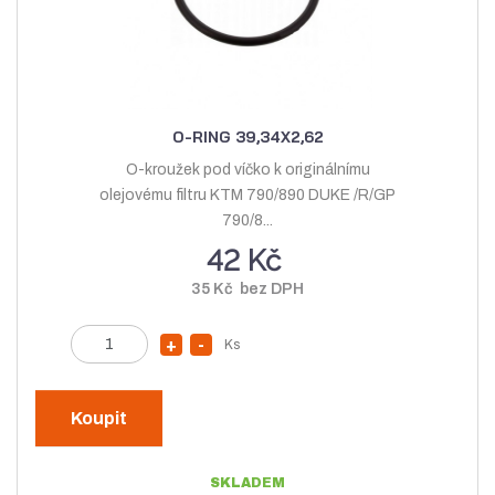
v
í
í
O-RING 39,34X2,62
O-kroužek pod víčko k originálnímu
olejovému filtru KTM 790/890 DUKE /R/GP
790/8...
42 Kč
35 Kč bez DPH
Z
Ks
N
S
m
a
n
ě
v
í
n
Koupit
ý
ž
i
t
š
i
SKLADEM
p