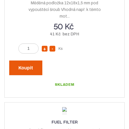
Měděná podložka 12x18x1,5 mm pod
s
t
vypouštěcí šroub Vhodná např. k těmto
t
v
mot...
v
í
50 Kč
í
41 Kč bez DPH
Z
Ks
N
S
m
a
n
ě
v
í
n
Koupit
ý
ž
i
t
š
i
SKLADEM
p
i
t
o
t
m
č
m
n
e
n
o
t
o
ž
FUEL FILTER
ž
s