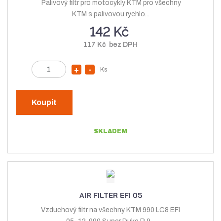
Palivový filtr pro motocykly KTM pro všechny
s
t
KTM s palivovou rychlo...
t
v
142 Kč
v
í
117 Kč bez DPH
í
Z
Ks
N
S
m
a
n
ě
v
í
n
Koupit
ý
ž
i
t
š
i
SKLADEM
p
i
t
o
t
m
č
m
n
e
n
o
t
o
ž
AIR FILTER EFI 05
ž
s
Vzduchový filtr na všechny KTM 990 LC8 EFI
s
t