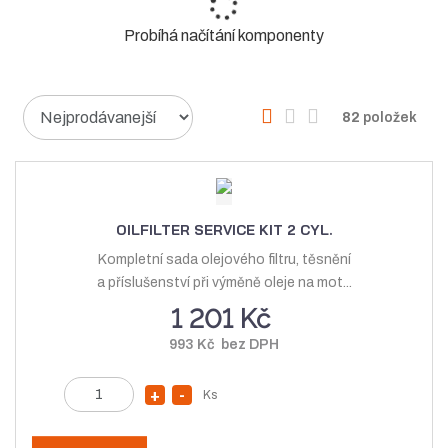
Probíhá načítání komponenty
Ř
O
T
Ř
82
položek
a
b
a
á
z
r
b
d
e
á
u
k
n
í
z
l
o
OILFILTER SERVICE KIT 2 CYL.
p
k
k
v
Kompletní sada olejového filtru, těsnění
r
o
o
ý
a příslušenství při výměně oleje na mot...
o
v
v
v
1 201 Kč
d
ý
ý
ý
u
993 Kč bez DPH
v
v
p
k
t
ý
ý
i
Z
Ks
N
S
ů
p
p
s
m
a
n
ě
i
i