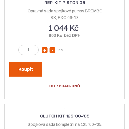
t
o
ž
ž
s
s
t
t
v
v
í
í
REP. KIT PISTON 06
Opravná sada spojkové pumpy BREMBO
SX, EXC 06-13
1 044 Kč
863 Kč bez DPH
Z
Ks
N
S
m
a
n
ě