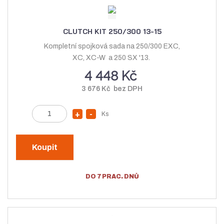
e
n
o
t
o
ž
CLUTCH KIT 250/300 13-15
ž
s
Kompletní spojková sada na 250/300 EXC,
s
t
XC, XC-W a 250 SX '13.
t
v
4 448 Kč
v
í
3 676 Kč bez DPH
í
Z
Ks
N
S
m
a
n
ě
v
í
n
Koupit
ý
ž
i
t
š
i
DO 7 PRAC. DNŮ
p
i
t
o
t
m
č
m
n
e
n
o