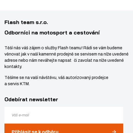
s
t
t
v
v
í
í
Flash team s.r.o.
Odborníci na motosport a cestování
Těší nás váš zájem o služby Flash teamu! Rádi se vám budeme
věnovat jak v naší kamenné prodejně se servisem na níže uvedené
adrese nebo nám neváhejte napsat či zavolat na níže uvedené