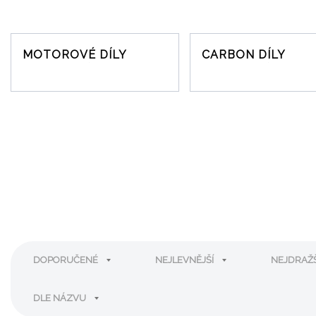
s
e
t
?
r
a
MOTOROVÉ DÍLY
CARBON DÍLY
n
a
DOPORUČENÉ
NEJLEVNĚJŠÍ
NEJDRAŽ
DLE NÁZVU