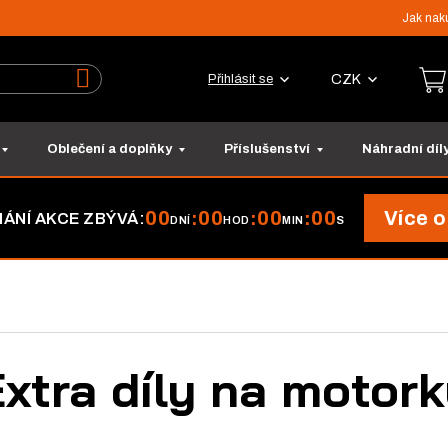
Jak nak
CZK
Přihlásit se
Vyhledat
Oblečení a doplňky
Příslušenství
Náhradní díl
00
00
00
00
Více o
:
:
:
ÁNÍ AKCE ZBÝVÁ:
DNÍ
HOD
MIN
S
xtra díly na motor