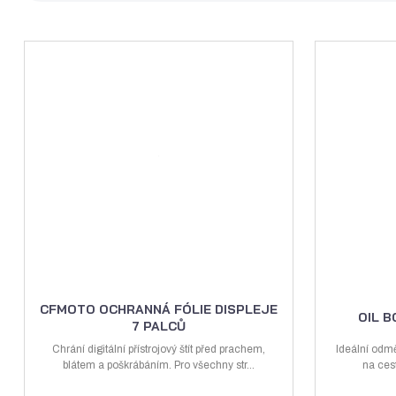
Ř
a
z
e
n
í
p
r
o
d
u
k
t
ů
CFMOTO OCHRANNÁ FÓLIE DISPLEJE
OIL 
7 PALCŮ
Chrání digitální přístrojový štít před prachem,
Ideální odmě
blátem a poškrábáním. Pro všechny str...
na ces