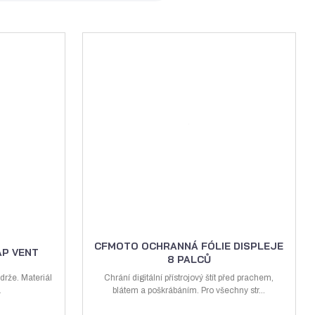
á
u
k
z
l
o
k
k
v
o
o
ý
v
v
v
ý
ý
ý
v
v
p
ý
ý
i
p
p
s
i
i
s
s
CFMOTO OCHRANNÁ FÓLIE DISPLEJE
AP VENT
8 PALCŮ
drže. Materiál
Chrání digitální přístrojový štít před prachem,
á
blátem a poškrábáním. Pro všechny str...