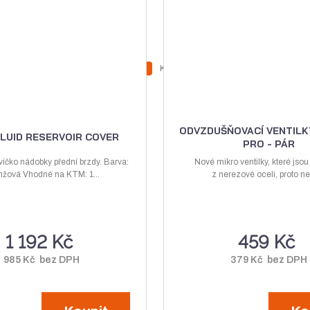
Z
Z
Ks
N
S
m
m
a
n
ě
ě
v
í
n
n
ý
ž
i
i
ODVZDUŠŇOVACÍ VENTILK
LUID RESERVOIR COVER
PRO - PÁR
t
t
š
i
p
p
íčko nádobky přední brzdy. Barva:
Nové mikro ventilky, které jso
i
t
žová Vhodné na KTM: 1...
o
z nerezové oceli, proto ne
o
t
m
č
č
m
n
e
e
n
o
t
t
1 192 Kč
459 Kč
o
ž
ž
s
985 Kč bez DPH
379 Kč bez DPH
s
t
t
v