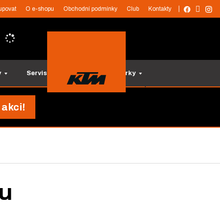
upovat
O e-shopu
Obchodní podmínky
Club
Kontakty
y
Servis a služby
Tipy na dárky
 akci!
ku