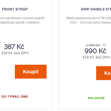
ý
ž
i
i
FRONT STRAP
GRIP HANDLE KI
t
t
š
i
p
p
ný vyprošťovací nylonový popruh
Madla spolujezdce pro KTM 12
i
t
atelné pro použití v extrémní...
o
2017 - 2023 pro lehčí manipul
o
t
m
č
č
m
n
e
e
n
o
t
t
387 Kč
o
ž
1 580 Kč
990 Kč
ž
s
320 Kč bez DPH
818 Kč bez DPH
s
t
t
v
Koupit
v
í
Ko
í
DO 7 PRAC. DNŮ
SKLADEM