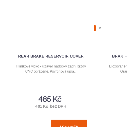
Z
Ks
N
S
m
a
n
ě
v
í
n
ý
ž
i
REAR BRAKE RESERVOIR COVER
BRAK F
t
š
i
p
Hliníkové víčko - uzávěr nádobky zadní brzdy.
Eloxované v
i
t
CNC obráběné. Povrchová úpra...
o
Oran
t
m
č
m
n
e
n
o
t
485 Kč
o
ž
ž
s
401 Kč bez DPH
s
t
t
v