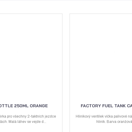
BOTTLE 250ML ORANGE
FACTORY FUEL TANK C
rka pro všechny 2-taktních jezdce
Hliníkový ventilek víčka palivové ná
tách. Malá láhev se vejde d...
hliník. Barva oranžov