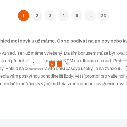
1
2
3
4
5
...
23
zhled motocyklu už máme. Co se podívat na polepy nebo kv
e vzhled. Ten už máme vyřešený. Dalším bonusem může být kvalit
epů od předního výrobce motorek KTM na
offroad
i
onroad
. Problé
Z
Z
Ks
N
S
y. Pokud na cestách trávíte delší časové úseky, je na zvážení 
m
m
a
n
ě
la vám poskytnou pohodlnější jízdy, větší prostor pro vaše nohy
ě
v
í
n
n
ehlédněte náš široký výběr
řidítek
,
zrcátek
nebo
navigačních sy
ý
ž
i
i
t
š
i
t
p
i
t
p
o
o
t
m
č
č
m
n
e
e
n
o
t