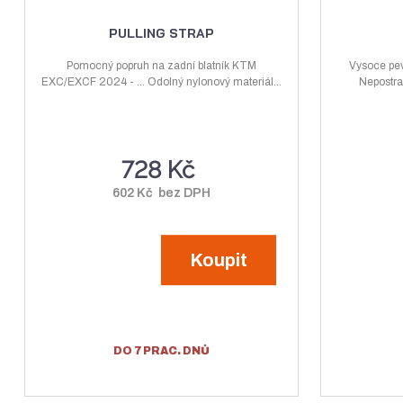
ý
ž
i
PULLING STRAP
t
š
i
p
Pomocný popruh na zadní blatník KTM
Vysoce pev
i
t
EXC/EXCF 2024 - ... Odolný nylonový materiál...
o
Nepostrad
t
m
č
m
n
e
n
o
t
728 Kč
o
ž
ž
s
602 Kč bez DPH
s
t
t
v
Koupit
v
í
í
DO 7 PRAC. DNŮ