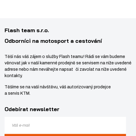
n
o
t
o
ž
ž
s
s
t
Flash team s.r.o.
t
v
Odborníci na motosport a cestování
v
í
í
Těší nás váš zájem o služby Flash teamu! Rádi se vám budeme
věnovat jak v naší kamenné prodejně se servisem na níže uvedené
adrese nebo nám neváhejte napsat či zavolat na níže uvedené
kontakty.
Těšíme se na vaší návštěvu, váš autorizovaný prodejce
a servis KTM.
Odebírat newsletter