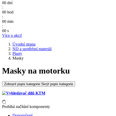
00
dní
:
00
hod
:
00
min
:
00
s
Více o akci!
Úvodní strana
ND a spotřební materiál
Plasty
Masky
Masky na motorku
Zobrazit popis kategorie
Skrýt popis kategorie
Probíhá načítání komponenty
Doporučené