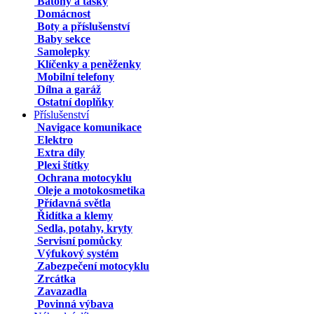
Batohy a tašky
Domácnost
Boty a příslušenství
Baby sekce
Samolepky
Klíčenky a peněženky
Mobilní telefony
Dílna a garáž
Ostatní doplňky
Příslušenství
Navigace komunikace
Elektro
Extra díly
Plexi štítky
Ochrana motocyklu
Oleje a motokosmetika
Přídavná světla
Řidítka a klemy
Sedla, potahy, kryty
Servisní pomůcky
Výfukový systém
Zabezpečení motocyklu
Zrcátka
Zavazadla
Povinná výbava