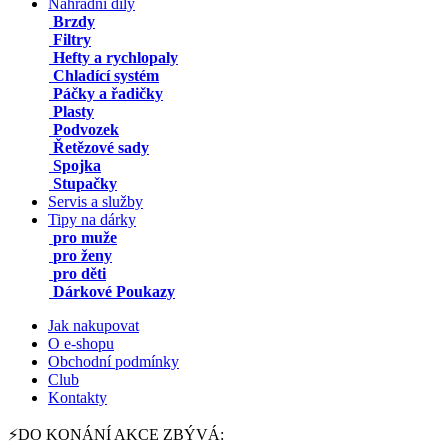
Náhradní díly
Brzdy
Filtry
Hefty a rychlopaly
Chladící systém
Páčky a řadičky
Plasty
Podvozek
Řetězové sady
Spojka
Stupačky
Servis a služby
Tipy na dárky
pro muže
pro ženy
pro děti
Dárkové Poukazy
Jak nakupovat
O e-shopu
Obchodní podmínky
Club
Kontakty
⚡DO KONÁNÍ AKCE ZBÝVÁ: