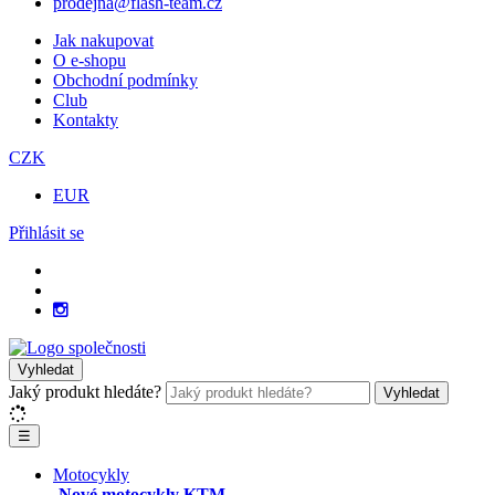
prodejna@flash-team.cz
Jak nakupovat
O e-shopu
Obchodní podmínky
Club
Kontakty
CZK
EUR
Přihlásit se
Vyhledat
Jaký produkt hledáte?
Vyhledat
☰
Motocykly
Nové motocykly KTM