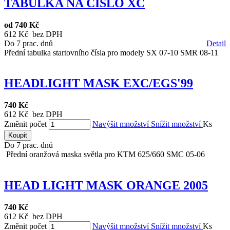
TABULKA NA ČÍSLO XC
od
740 Kč
612 Kč bez DPH
Do 7 prac. dnů
Detail
Přední tabulka startovního čísla pro modely SX 07-10 SMR 08-11
HEADLIGHT MASK EXC/EGS'99
740 Kč
612 Kč bez DPH
Změnit počet
Navýšit množství
Snížit množství
Ks
Koupit
Do 7 prac. dnů
Přední oranžová maska světla pro KTM 625/660 SMC 05-06
HEAD LIGHT MASK ORANGE 2005
740 Kč
612 Kč bez DPH
Změnit počet
Navýšit množství
Snížit množství
Ks