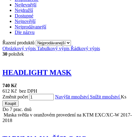
Nejlevnější
Nejdražší
Dostupné
Nejnovější
Nejprodávanejší
Dle názvu
Řazení produktů
Obrázkový výpis
Tabulkový výpis
Řádkový výpis
30
položek
HEADLIGHT MASK
740 Kč
612 Kč bez DPH
Změnit počet
Navýšit množství
Snížit množství
Ks
Koupit
Do 7 prac. dnů
Maska světla v oranžovém provedení na KTM EXC/XC-W 2017-
2018