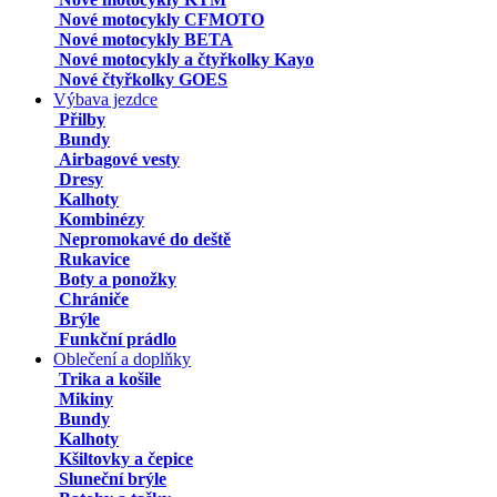
Nové motocykly CFMOTO
Nové motocykly BETA
Nové motocykly a čtyřkolky Kayo
Nové čtyřkolky GOES
Výbava jezdce
Přilby
Bundy
Airbagové vesty
Dresy
Kalhoty
Kombinézy
Nepromokavé do deště
Rukavice
Boty a ponožky
Chrániče
Brýle
Funkční prádlo
Oblečení a doplňky
Trika a košile
Mikiny
Bundy
Kalhoty
Kšiltovky a čepice
Sluneční brýle