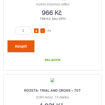
t
v
rozetu a kyvnou vidlici
v
í
966 Kč
í
798 Kč bez DPH
Z
Ks
N
S
m
a
n
ě
v
í
n
Koupit
ý
ž
i
t
š
i
SKLADEM
p
i
t
o
t
m
č
m
n
e
n
o
t
o
ž
ROZETA: TRIAL AND CROSS - 70T
ž
s
219H řetěz, 74 článků
s
t