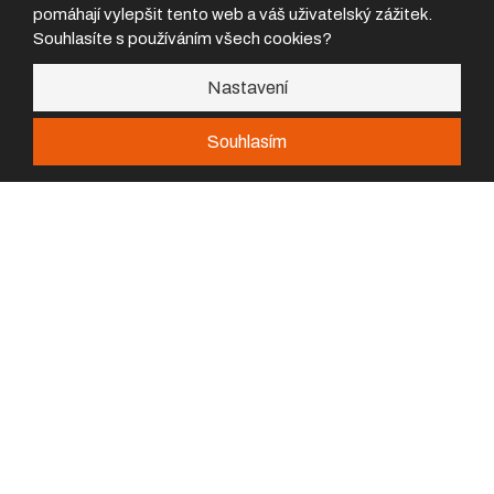
Nové motocykly
pomáhají vylepšit tento web a váš uživatelský zážitek.
Motorkářské k
alhoty
Souhlasíte s používáním všech cookies?
Nastavení
Kontakty
Souhlasím
Prodejna a servis
Nemůžeš najít požadovanej díl?
Boleslavská 902,
293 06 Kosmonosy
Prodejna
prodejna@flash-team.cz
+420 326 334 827
Servis
servis@flash-team.cz
420 317 471 920