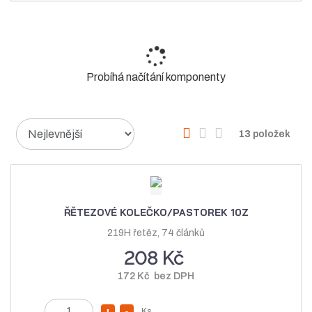
Probíhá načítání komponenty
Ř
O
T
Ř
13
položek
a
b
a
á
z
r
b
d
e
á
u
k
n
í
z
l
o
ŘĚTEZOVÉ KOLEČKO/PASTOREK 10Z
p
k
k
v
219H řetěz, 74 článků
r
o
o
ý
208 Kč
o
v
v
v
d
172 Kč bez DPH
ý
ý
ý
u
v
v
p
k
Z
Ks