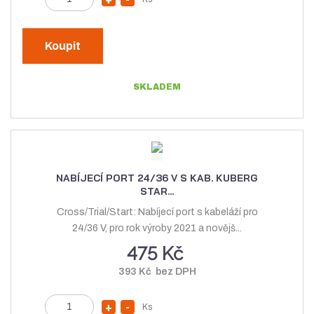
N
S
t
ý
ý
i
m
a
n
ů
p
p
s
ě
v
í
n
i
i
Koupit
ý
ž
i
s
s
t
š
i
SKLADEM
p
i
t
o
t
m
č
m
n
e
n
o
t
o
ž
NABÍJECÍ PORT 24/36 V S KAB. KUBERG
ž
s
STAR...
s
t
Cross/Trial/Start: Nabíjecí port s kabeláží pro
t
v
24/36 V, pro rok výroby 2021 a novějš...
v
í
475 Kč
í
393 Kč bez DPH
Z
Ks
N
S