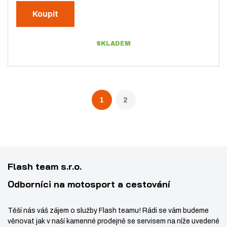
v
í
n
Koupit
ý
ž
i
t
š
i
SKLADEM
p
i
t
o
t
m
č
m
n
e
n
o
t
1
2
o
ž
ž
s
s
t
t
v
v
í
Flash team s.r.o.
í
Odborníci na motosport a cestování
Těší nás váš zájem o služby Flash teamu! Rádi se vám budeme
věnovat jak v naší kamenné prodejně se servisem na níže uvedené