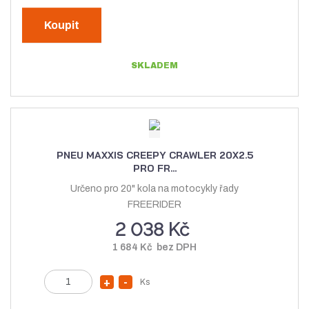
ě
v
í
n
Koupit
ý
ž
i
t
š
i
SKLADEM
p
i
t
o
t
m
č
m
n
e
n
o
t
o
ž
PNEU MAXXIS CREEPY CRAWLER 20X2.5
ž
s
PRO FR...
s
t
Určeno pro 20" kola na motocykly řady
t
v
FREERIDER
v
í
2 038 Kč
í
1 684 Kč bez DPH
Z
Ks
N
S
m
a
n
ě