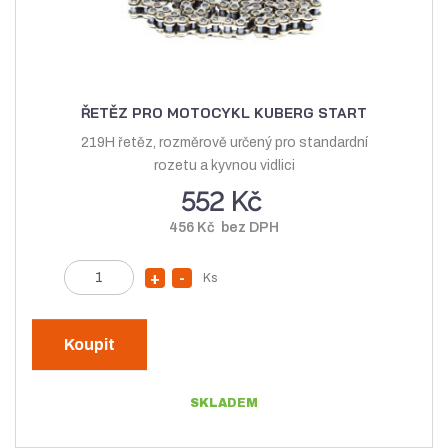
v
í
í
ŘETĚZ PRO MOTOCYKL KUBERG START
219H řetěz, rozměrově určený pro standardní
rozetu a kyvnou vidlici
552 Kč
456 Kč bez DPH
Z
Ks
N
S
m
a
n
ě
v
í
n
Koupit
ý
ž
i
t
š
i
SKLADEM
p
i
t
o
t
m