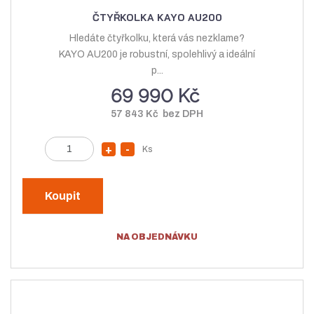
o
ž
ČTYŘKOLKA KAYO AU200
ž
s
Hledáte čtyřkolku, která vás nezklame?
s
t
KAYO AU200 je robustní, spolehlivý a ideální
t
v
p...
v
í
69 990 Kč
í
57 843 Kč bez DPH
Z
Ks
N
S
m
a
n
ě
v
í
n
Koupit
ý
ž
i
t
š
i
NA OBJEDNÁVKU
p
i
t
o
t
m
č
m
n
e
n
o
t