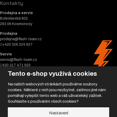
Kontakty
Prodejna a servis
Boleslavská 902,
293 06 Kosmonosy
Prodejna
prodejna@flash-team.cz
+420 326 334 827
Servis
servis@flash-team.cz
420 317 471 920
Tento e-shop využívá cookies
Na našich webových stránkách používáme soubory
cookies. Některé z nich jsou nezbytné, zatímco jiné nám
pomáhají vylepšit tento web a váš uživatelský zážitek.
Souhlasíte s používáním všech cookies?
© 2026, Flash team s.r.o.
Nastavení