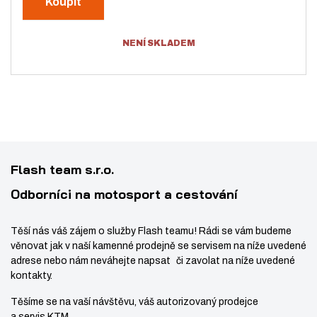
Koupit
ý
ž
i
t
š
i
NENÍ SKLADEM
p
i
t
o
t
m
č
m
n
e
n
o
t
o
ž
ž
s
s
t
Flash team s.r.o.
t
v
Odborníci na motosport a cestování
v
í
í
Těší nás váš zájem o služby Flash teamu! Rádi se vám budeme
věnovat jak v naší kamenné prodejně se servisem na níže uvedené
adrese nebo nám neváhejte napsat či zavolat na níže uvedené
kontakty.
Těšíme se na vaší návštěvu, váš autorizovaný prodejce
a servis KTM.