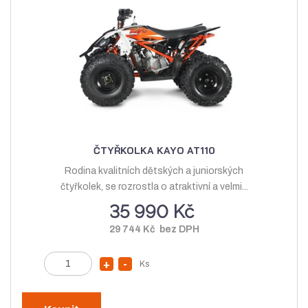
o
ž
ž
s
s
t
t
v
v
í
í
ČTYŘKOLKA KAYO AT110
Rodina kvalitních dětských a juniorských
čtyřkolek, se rozrostla o atraktivní a velmi...
35 990 Kč
29 744 Kč bez DPH
Z
Ks
N
S
m
a
n
ě
v
í
n