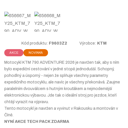
a
n
a
Kód produktu:
F9603Z2
Výrobce:
KTM
AKCE
NOVINKA
Motocykl KTM 790 ADVENTURE 2026 je navržen tak, aby s ním
bylo expediční cestování v jedné stopě jednodušší. Schopný,
pohodlný a úsporný - nejen že splňuje všechny parametry
expedičního motocyklu, ale navíc je všechny překonává. Zaujme
paralelním dvouválcem s hutným krouťákem a nejmodernější
elektronickou výbavou. Jde tak o ideální stroj pro jezdce, kteří
chtějí vyrazit na výpravu.
Tento motocykl je navržen a vyvinut v Rakousku a montován v
Číně.
NYNÍ AKCE TECH PACK ZDARMA