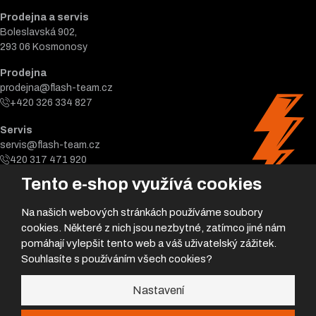
Prodejna a servis
Boleslavská 902,
293 06 Kosmonosy
Prodejna
prodejna@flash-team.cz
+420 326 334 827
Servis
servis@flash-team.cz
420 317 471 920
Tento e-shop využívá cookies
Na našich webových stránkách používáme soubory
cookies. Některé z nich jsou nezbytné, zatímco jiné nám
pomáhají vylepšit tento web a váš uživatelský zážitek.
Souhlasíte s používáním všech cookies?
© 2026, Flash team s.r.o.
Nastavení
Úvodní strana
|
Obchodní podmínky
|
Poradna
|
|
GDPR
|
Mapa stránek