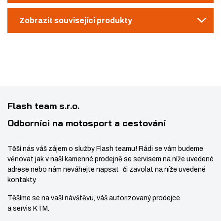
t
s
Zobrazit související produkty
v
t
í
v
í
Flash team s.r.o.
Odborníci na motosport a cestování
Těší nás váš zájem o služby Flash teamu! Rádi se vám budeme
věnovat jak v naší kamenné prodejně se servisem na níže uvedené
adrese nebo nám neváhejte napsat či zavolat na níže uvedené
kontakty.
Těšíme se na vaší návštěvu, váš autorizovaný prodejce
a servis KTM.