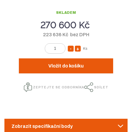
SKLADEM
270 600 Kč
223 636 Kč bez DPH
Ks
S
N
Z
n
a
m
í
v
ě
Vložit do košíku
n
ž
ý
i
i
š
t
ZEPTEJTE SE ODBORNÍKA
SDÍLET
t
i
p
m
t
o
n
m
č
e
o
n
t
ž
o
Zobrazit specifikační body
s
ž