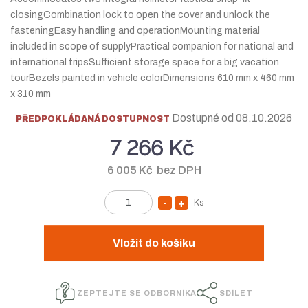
d
d
closingCombination lock to open the cover and unlock the
v
d
fasteningEasy handling and operationMounting material
ý
o
included in scope of supplyPractical companion for national and
r
d
international tripsSufficient storage space for a big vacation
o
a
tourBezels painted in vehicle colorDimensions 610 mm x 460 mm
b
v
x 310 mm
c
a
e
t
Dostupné od 08.10.2026
PŘEDPOKLÁDANÁ DOSTUPNOST
:
e
7 266 Kč
9
l
0
e
6 005 Kč bez DPH
1
:
0
T
Ks
S
N
Z
1
O
n
a
m
5
P
í
v
ě
Vložit do košíku
2
C
n
ž
ý
6
A
i
i
š
4
S
t
ZEPTEJTE SE ODBORNÍKA
SDÍLET
t
i
3
E
p