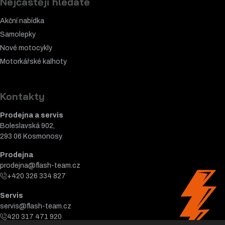
Nejčastěji hledáte
Akční nabídka
Samolepky
Nové motocykly
Motorkářské k
alhoty
Kontakty
Prodejna a servis
Boleslavská 902,
293 06 Kosmonosy
Prodejna
prodejna@flash-team.cz
+420 326 334 827
Servis
servis@flash-team.cz
420 317 471 920