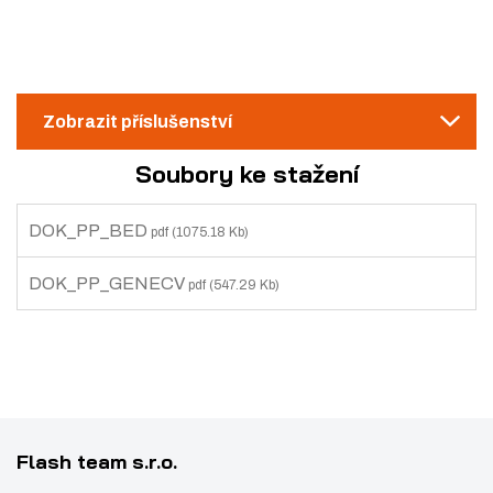
8
m
t
o
9
n
m
č
6
e
o
n
t
ž
o
Zobrazit příslušenství
s
ž
t
s
Soubory ke stažení
v
t
í
v
DOK_PP_BED
pdf
(1075.18 Kb)
í
DOK_PP_GENECV
pdf
(547.29 Kb)
Flash team s.r.o.