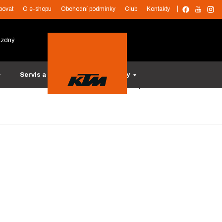
povat
O e-shopu
Obchodní podmínky
Club
Kontakty
ázdný
Servis a služby
Tipy na dárky