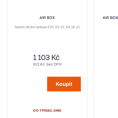
ů
AIR BOX
AIR BO
Spodní díl/dno airboxu EXC 20-21, SX 19-21
1 103 Kč
912 Kč bez DPH
Koupit
DO 7 PRAC. DNŮ