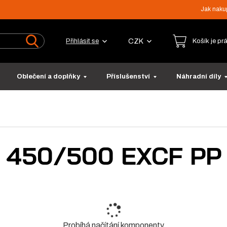
Jak naku
CZK
Přihlásit se
Košík je pr
Vyhledat
Oblečení a doplňky
Příslušenství
Náhradní díly
450/500 EXCF PP
Probíhá načítání komponenty