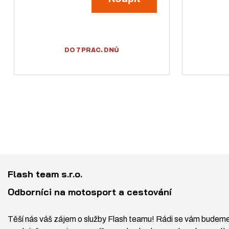
í
DO 7 PRAC. DNŮ
Flash team s.r.o.
Odborníci na motosport a cestování
Z
Ks
N
S
m
a
n
ě
Těší nás váš zájem o služby Flash teamu! Rádi se vám budeme
v
í
n