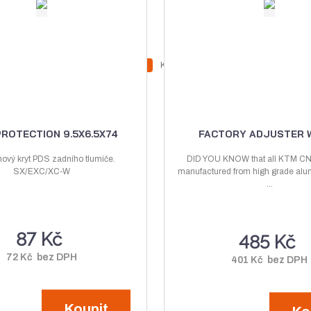
Z
Z
Ks
N
S
m
m
a
n
ě
ě
v
í
n
n
ý
ž
i
i
PROTECTION 9.5X6.5X74
FACTORY ADJUSTER 
t
t
š
i
p
p
ový kryt PDS zadního tlumiče.
DID YOU KNOW that all KTM CNC
i
t
SX/EXC/XC-W
o
manufactured from high grade al
o
t
m
...
č
č
m
n
e
e
n
o
t
t
87 Kč
o
ž
485 Kč
ž
s
72 Kč bez DPH
401 Kč bez DPH
s
t
t
v
Koupit
v
í