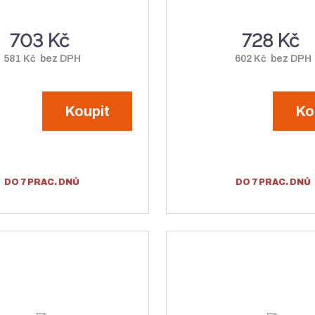
e
e
n
o
t
t
703 Kč
728 Kč
o
ž
ž
s
581 Kč bez DPH
602 Kč bez DPH
s
t
t
v
Koupit
Ko
v
í
í
DO 7 PRAC. DNŮ
DO 7 PRAC. DNŮ