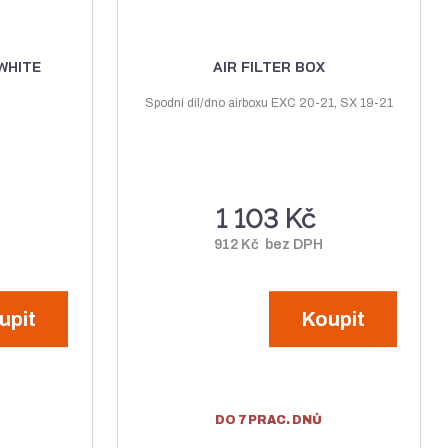
WHITE
AIR FILTER BOX
Spodní díl/dno airboxu EXC 20-21, SX 19-21
1 103 Kč
912 Kč bez DPH
upit
Koupit
DO 7 PRAC. DNŮ