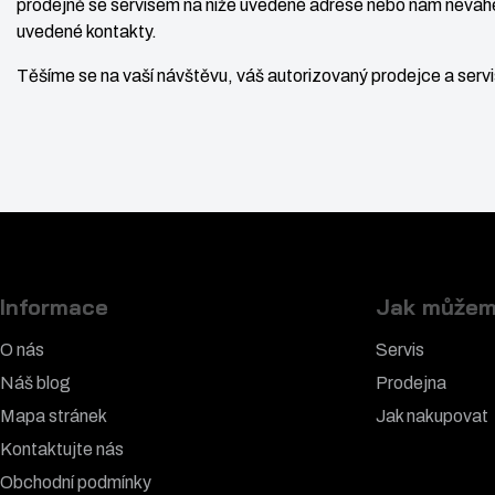
prodejně se servisem na níže uvedené adrese nebo nám neváhe
ý
ž
i
uvedené kontakty.
t
š
i
p
Těšíme se na vaší návštěvu, váš autorizovaný prodejce a ser
i
t
o
t
m
č
m
n
e
n
o
t
o
ž
ž
s
s
t
t
v
Informace
Jak můžem
v
í
í
O nás
Servis
Náš blog
Prodejna
Mapa stránek
Jak nakupovat
Kontaktujte nás
Obchodní podmínky