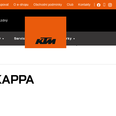
upovat
O e-shopu
Obchodní podmínky
Club
Kontakty
ázdný
y
Servis a služby
Tipy na dárky
 KAPPA