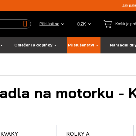
Jak nak
CZK
Přihlásit se
Košík je pr
Vyhledat
Oblečení a doplňky
Příslušenství
Náhradní díl
adla na motorku -
NKVAKY
ROLKY A