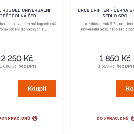
v
í
n
n
ý
ž
i
i
K RUGGED UNIVERSÁLNÍ
DR02 DRIFTER - ČERNÁ B
ODĚODOLNÁ ŠED...
SEDLO SPO...
t
t
š
i
p
p
 horním otevíráním má kapacitu 40
rozkládací vak 5-7L, umístění
i
t
 kromě sdílení technických s...
o
universální nosič nebo sedlo pom
o
t
m
č
č
m
n
e
e
n
o
t
t
2 250 Kč
1 850 Kč
o
ž
ž
s
1 860 Kč bez DPH
1 529 Kč bez DP
s
t
t
v
Koupit
Ko
v
í
í
DO 5 PRAC. DNŮ
DO 5 PRAC. DNŮ