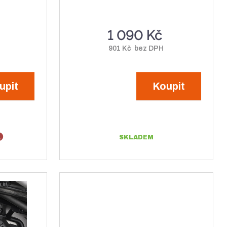
1 090 Kč
H
901 Kč bez DPH
upit
Koupit
SKLADEM