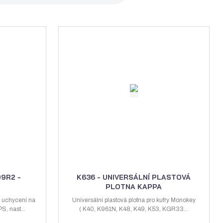
á
u
k
z
l
o
k
k
v
o
o
ý
v
v
v
ý
ý
ý
v
v
p
ý
ý
i
p
p
s
i
i
s
s
9R2 -
K636 - UNIVERSÁLNÍ PLASTOVÁ
PLOTNA KAPPA
 uchycení na
Universální plastová plotna pro kufry Monokey
, nast...
( K40, K961N, K48, K49, K53, KGR33...