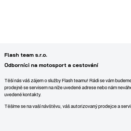
Flash team s.r.o.
Odborníci na motosport a cestování
Z
Ks
N
S
m
a
n
ě
Těší nás váš zájem o služby Flash teamu! Rádi se vám budeme
v
í
n
prodejně se servisem na níže uvedené adrese nebo nám neváhe
ý
ž
i
uvedené kontakty.
t
š
i
Těšíme se na vaší návštěvu, váš autorizovaný prodejce a ser
p
i
t
o
t
m
č
m
n
e