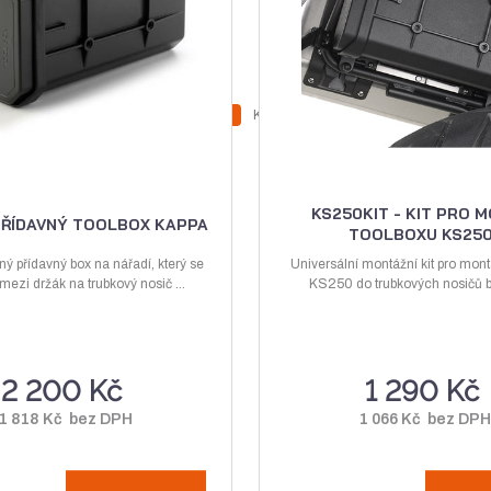
Z
Z
Ks
N
S
m
m
a
n
ě
ě
v
í
n
n
ý
ž
i
i
KS250KIT - KIT PRO 
PŘÍDAVNÝ TOOLBOX KAPPA
TOOLBOXU KS250.
t
t
š
i
p
p
ý přídavný box na nářadí, který se
Universální montážní kit pro mon
i
t
 mezi držák na trubkový nosič ...
o
KS250 do trubkových nosičů b
o
t
m
č
č
m
n
e
e
n
o
t
t
2 200 Kč
1 290 Kč
o
ž
ž
s
1 818 Kč bez DPH
1 066 Kč bez DP
s
t
t
v