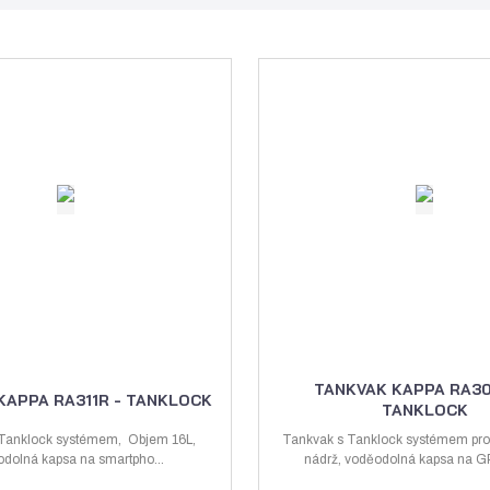
TANKVAK KAPPA RA30
KAPPA RA311R - TANKLOCK
TANKLOCK
 Tanklock systémem, Objem 16L,
Tankvak s Tanklock systémem pro
dolná kapsa na smartpho...
nádrž, voděodolná kapsa na GPS