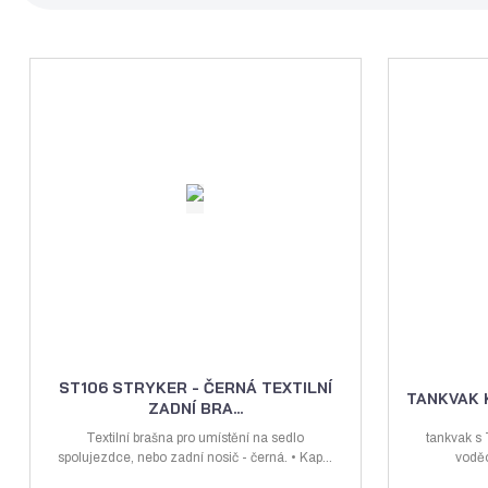
Ř
a
z
e
n
í
p
r
o
d
u
k
t
ů
ST106 STRYKER - ČERNÁ TEXTILNÍ
TANKVAK 
ZADNÍ BRA...
Textilní brašna pro umístění na sedlo
tankvak s
spolujezdce, nebo zadní nosič - černá. • Kap...
voděo