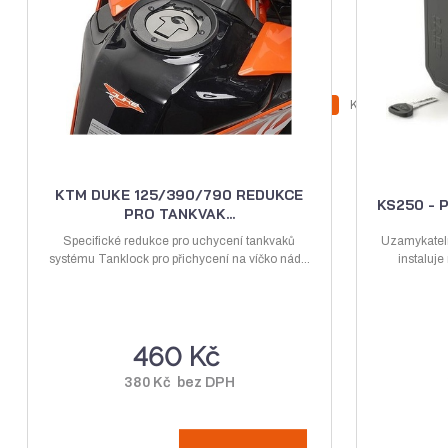
Z
Ks
N
S
m
a
n
ě
v
í
n
ý
ž
i
KTM DUKE 125/390/790 REDUKCE
KS250 - 
PRO TANKVAK...
t
š
i
p
Specifické redukce pro uchycení tankvaků
Uzamykateln
i
t
systému Tanklock pro přichycení na víčko nád...
o
instaluje
t
m
č
m
n
e
n
o
t
460 Kč
o
ž
ž
s
380 Kč bez DPH
s
t
t
v