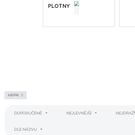
n
e
PLOTNY
a
?
KAPPA
DOPORUČENÉ
NEJLEVNĚJŠÍ
NEJDRAŽ
DLE NÁZVU