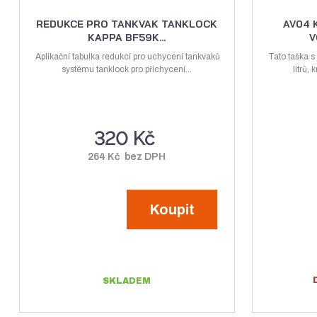
v
í
n
ý
ž
i
REDUKCE PRO TANKVAK TANKLOCK
AV04 
KAPPA BF59K...
V
t
š
i
p
Aplikační tabulka redukcí pro uchycení tankvaků
Tato taška s
i
t
systému tanklock pro přichycení...
o
litrů,
t
m
č
m
n
e
n
o
t
320 Kč
o
ž
ž
s
264 Kč bez DPH
s
t
t
v
Koupit
v
í
í
SKLADEM