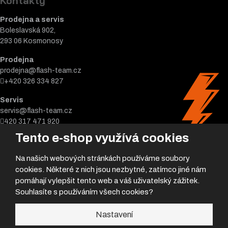
Kontakty
Prodejna a servis
Boleslavská 902,
293 06 Kosmonosy
Prodejna
prodejna@flash-team.cz
+420 326 334 827
Servis
servis@flash-team.cz
420 317 471 920
Tento e-shop využívá cookies
Na našich webových stránkách používáme soubory
cookies. Některé z nich jsou nezbytné, zatímco jiné nám
pomáhají vylepšit tento web a váš uživatelský zážitek.
Souhlasíte s používáním všech cookies?
© 2026, Flash team s.r.o.
Nastavení
Úvodní strana
|
Obchodní podmínky
|
Poradna
|
|
GDPR
|
Mapa stránek