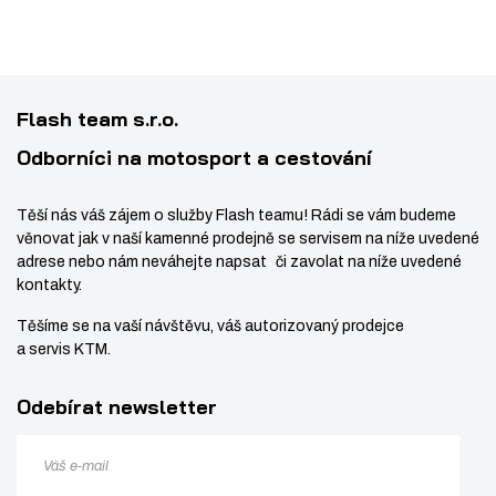
s
ž
3
t
s
5
2
v
t
í
v
Flash team s.r.o.
í
Odborníci na motosport a cestování
Těší nás váš zájem o služby Flash teamu! Rádi se vám budeme
věnovat jak v naší kamenné prodejně se servisem na níže uvedené
adrese nebo nám neváhejte napsat či zavolat na níže uvedené
kontakty.
Těšíme se na vaší návštěvu, váš autorizovaný prodejce
a servis KTM.
Odebírat newsletter