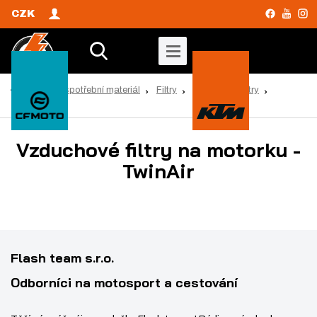
CZK
V
y
Ú
ND a spotřební materiál
Filtry
Vzduchové filtry
v
h
TwinAir
o
l
d
Vzduchové filtry na motorku -
e
n
d
TwinAir
í
s
a
t
t
r
a
n
Flash team s.r.o.
a
Odborníci na motosport a cestování