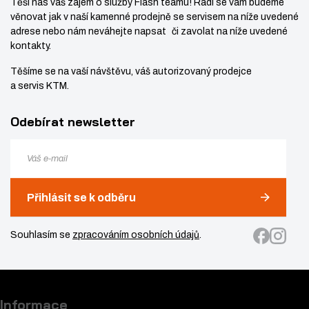
Těší nás váš zájem o služby Flash teamu! Rádi se vám budeme
věnovat jak v naší kamenné prodejně se servisem na níže uvedené
adrese nebo nám neváhejte napsat či zavolat na níže uvedené
kontakty.
Těšíme se na vaší návštěvu, váš autorizovaný prodejce
a servis KTM.
Odebírat newsletter
Přihlásit se k odběru
Souhlasím se
zpracováním osobních údajů
.
Informace