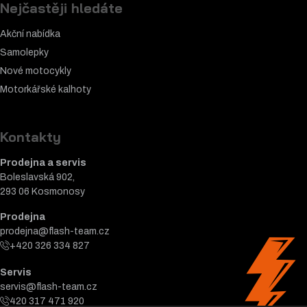
Nejčastěji hledáte
Akční nabídka
Samolepky
Nové motocykly
Motorkářské k
alhoty
Kontakty
Prodejna a servis
Boleslavská 902,
293 06 Kosmonosy
Prodejna
prodejna@flash-team.cz
+420 326 334 827
Servis
servis@flash-team.cz
420 317 471 920