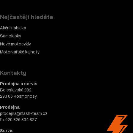
Nejčastěji hledáte
Akční nabídka
Samolepky
Nové motocykly
Motorkářské k
alhoty
Kontakty
Prodejna a servis
Boleslavská 902,
293 06 Kosmonosy
Prodejna
prodejna@flash-team.cz
+420 326 334 827
Servis