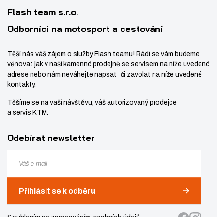
í
v
3
Flash team s.r.o.
í
2
Odborníci na motosport a cestování
Těší nás váš zájem o služby Flash teamu! Rádi se vám budeme
věnovat jak v naší kamenné prodejně se servisem na níže uvedené
adrese nebo nám neváhejte napsat či zavolat na níže uvedené
kontakty.
Těšíme se na vaší návštěvu, váš autorizovaný prodejce
a servis KTM.
Odebírat newsletter
Přihlásit se k odběru