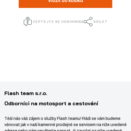
Vložit do košíku
:
n
ž
ý
9
i
i
š
0
t
ZEPTEJTE SE ODBORNÍKA
SDÍLET
t
i
1
p
m
t
0
o
5
n
m
č
4
e
o
n
4
t
ž
o
2
s
ž
1
t
s
7
v
t
2
í
v
6
Flash team s.r.o.
í
1
Odborníci na motosport a cestování
Těší nás váš zájem o služby Flash teamu! Rádi se vám budeme
věnovat jak v naší kamenné prodejně se servisem na níže uvedené
adrese nebo nám neváhejte napsat či zavolat na níže uvedené