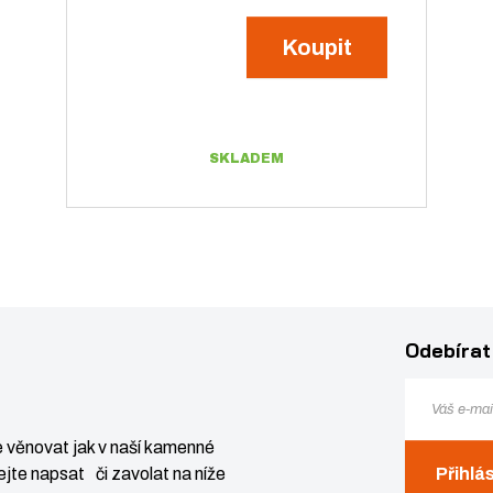
t
v
Koupit
v
í
í
SKLADEM
Odebírat
 věnovat jak v naší kamenné
Z
Ks
N
S
jte napsat či zavolat na níže
Přihlá
m