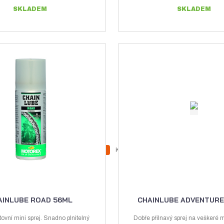
SKLADEM
SKLADEM
Z
Z
Ks
N
S
m
m
a
n
ě
ě
v
í
n
n
ý
ž
i
i
AINLUBE ROAD 56ML
CHAINLUBE ADVENTURE
t
t
š
i
p
p
ovní mini sprej. Snadno plnitelný
Dobře přilnavý sprej na veškeré 
i
t