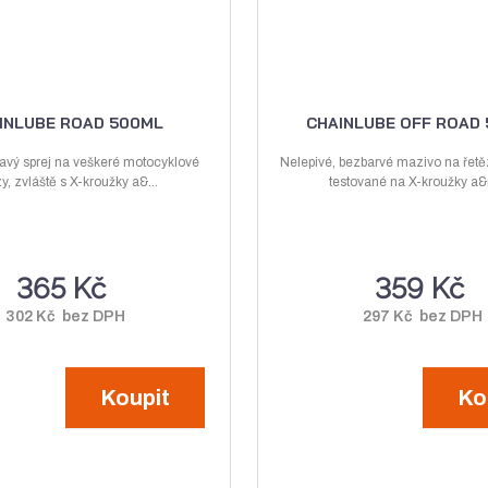
INLUBE ROAD 500ML
CHAINLUBE OFF ROAD
avý sprej na veškeré motocyklové
Nelepivé, bezbarvé mazivo na řetě
zy, zvláště s X-kroužky a&...
testované na X-kroužky a&n
365 Kč
359 Kč
302 Kč bez DPH
297 Kč bez DPH
Koupit
Ko