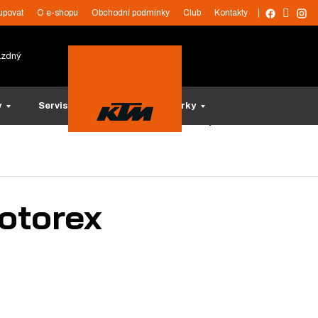
upovat
O e-shopu
Obchodní podmínky
Club
Kontakty
ázdný
y
Servis a služby
Tipy na dárky
otorex