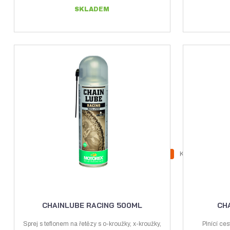
SKLADEM
Z
Ks
N
S
m
a
n
ě
v
í
n
ý
ž
i
CHAINLUBE RACING 500ML
CH
t
š
i
p
Sprej s teflonem na řetězy s o-kroužky, x-kroužky,
Plnící cest
i
t