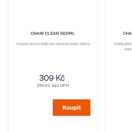
k
t
ů
CHAIN CLEAN 500ML
CHA
Vysoce účinný čistič pro všechny hnací řetězy.
Dobře přiln
řetě
309 Kč
255 Kč bez DPH
Koupit