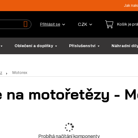
Jak nak
CZK
Přihlásit se
Košík je pr
Vyhledat
Oblečení a doplňky
Příslušenství
Náhradní díl
Motorex
ěz
e na motořetězy - M
Probíhá načítání komponenty