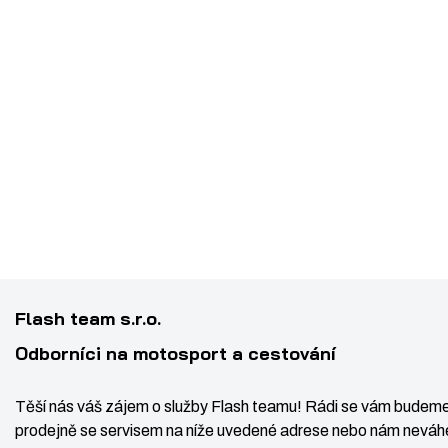
t
v
v
í
í
Flash team s.r.o.
Odborníci na motosport a cestování
Těší nás váš zájem o služby Flash teamu! Rádi se vám budeme
prodejně se servisem na níže uvedené adrese nebo nám neváhe