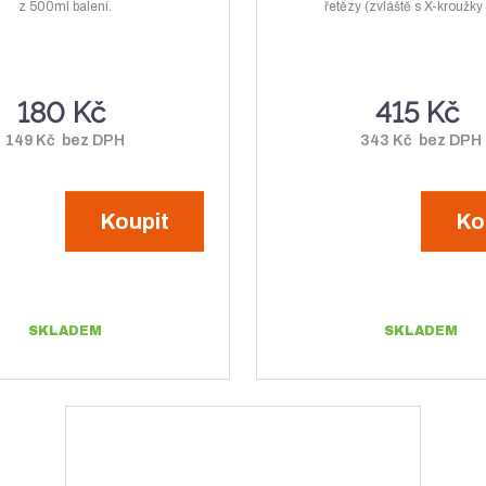
z 500ml balení.
o
řetězy (zvláště s X-kroužky 
o
t
m
č
č
m
n
e
e
n
o
t
t
180 Kč
415 Kč
o
ž
ž
s
149 Kč bez DPH
343 Kč bez DPH
s
t
t
v
Koupit
Ko
v
í
í
SKLADEM
SKLADEM