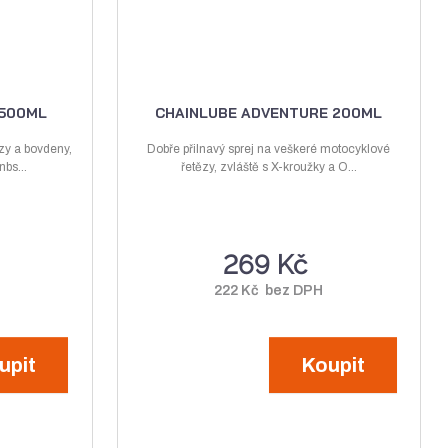
i
i
s
s
 500ML
CHAINLUBE ADVENTURE 200ML
zy a bovdeny,
Dobře přilnavý sprej na veškeré motocyklové
bs...
řetězy, zvláště s X-kroužky a O...
269 Kč
222 Kč bez DPH
upit
Koupit