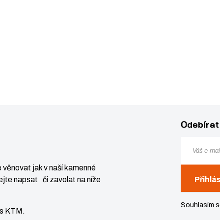
Odebírat
 věnovat jak v naší kamenné
jte napsat či zavolat na níže
Přihlá
Souhlasím 
vis KTM.