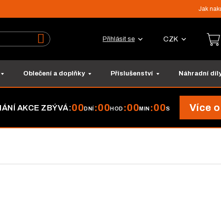
Jak nak
CZK
Přihlásit se
Vyhledat
Oblečení a doplňky
Příslušenství
Náhradní díl
00
00
00
00
Více o
:
:
:
ÁNÍ AKCE ZBÝVÁ:
DNÍ
HOD
MIN
S