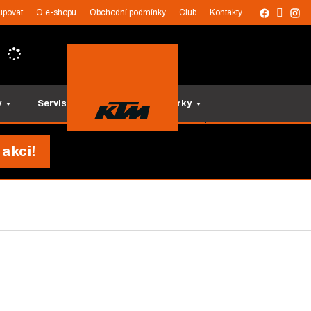
upovat
O e-shopu
Obchodní podmínky
Club
Kontakty
y
Servis a služby
Tipy na dárky
 akci!