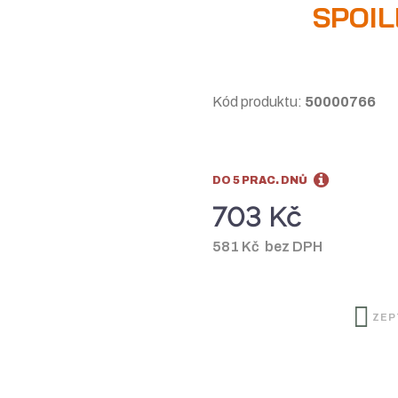
SPOIL
Kód produktu:
50000766
DO 5 PRAC. DNŮ
703 Kč
581 Kč bez DPH
ZEP