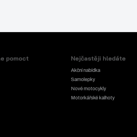
e pomoct
Nejčastěji hledáte
Akční nabídka
Samolepky
Nové motocykly
Motorkářské k
alhoty