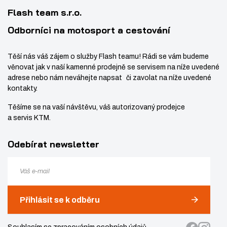
í
v
1
N
Flash team s.r.o.
í
5
E
C
Odborníci na motosport a cestování
T
O
Těší nás váš zájem o služby Flash teamu! Rádi se vám budeme
R
věnovat jak v naší kamenné prodejně se servisem na níže uvedené
F
adrese nebo nám neváhejte napsat či zavolat na níže uvedené
Q
kontakty.
2
Těšíme se na vaší návštěvu, váš autorizovaný prodejce
-
a servis KTM.
P
I
Odebírat newsletter
N
S
Přihlásit se k odběru