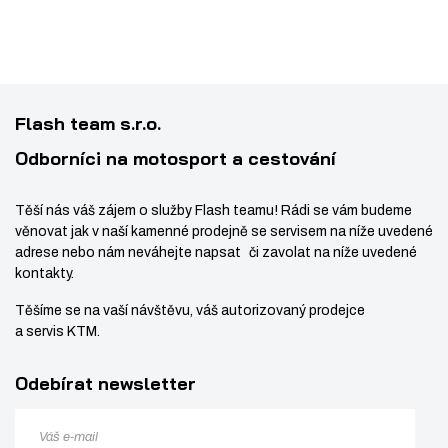
0
E
s
ž
1
C
t
s
2
O
v
t
3
N
í
v
8
N
Flash team s.r.o.
í
8
E
C
Odborníci na motosport a cestování
T
O
Těší nás váš zájem o služby Flash teamu! Rádi se vám budeme
R
věnovat jak v naší kamenné prodejně se servisem na níže uvedené
A
adrese nebo nám neváhejte napsat či zavolat na níže uvedené
S
kontakty.
2
Těšíme se na vaší návštěvu, váš autorizovaný prodejce
-
a servis KTM.
P
I
Odebírat newsletter
N
S