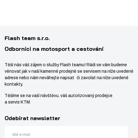
0
E
s
ž
1
C
t
s
2
O
v
t
4
N
í
v
7
N
Flash team s.r.o.
í
0
E
C
Odborníci na motosport a cestování
T
O
Těší nás váš zájem o služby Flash teamu! Rádi se vám budeme
R
věnovat jak v naší kamenné prodejně se servisem na níže uvedené
A
adrese nebo nám neváhejte napsat či zavolat na níže uvedené
L
kontakty.
2
Těšíme se na vaší návštěvu, váš autorizovaný prodejce
-
a servis KTM.
P
I
Odebírat newsletter
N
S