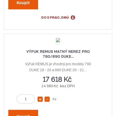
v
í
n
Koupit
ý
ž
i
t
š
i
DO 5 PRAC. DNŮ
p
i
t
o
t
m
č
m
n
e
n
o
t
o
ž
VÝFUK REMUS MATNÝ NEREZ PRO
ž
s
790/890 DUKE...
s
t
Výfuk REMUS je vhodný pro modely 790
t
v
DUKE 18 - 20 a 890 DUKE 20 - 21 ...
v
í
17 618 Kč
í
14 560 Kč bez DPH
Z
Ks
N
S
m
a
n
ě
v
í
n