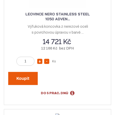
LEOVINCE NERO STAINLESS STEEL
1050 ADVEN...
Výfuková koncovka z nerezové oceli
s povrchovou úpravou v barvě ...
14 721 Kč
12 166 Kč bez DPH
Z
Ks
N
S
m
a
n
ě
v
í
n
Koupit
ý
ž
i
t
š
i
DO 5 PRAC. DNŮ
p
i
t
o
t
m
č
m
n
e