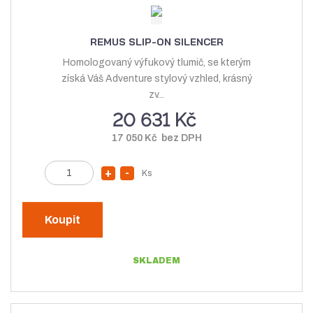
e
n
o
t
o
ž
REMUS SLIP-ON SILENCER
ž
s
Homologovaný výfukový tlumič, se kterým
s
t
získá Váš Adventure stylový vzhled, krásný
t
v
zv...
v
í
20 631 Kč
í
17 050 Kč bez DPH
Z
Ks
N
S
m
a
n
ě
v
í
n
Koupit
ý
ž
i
t
š
i
SKLADEM
p
i
t
o
t
m
č
m
n
e