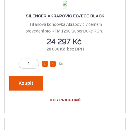
n
o
t
o
ž
SILENCER AKRAPOVIC EC/ECE BLACK
ž
s
Titanová koncovka Akrapovic v černém
s
t
provedení pro KTM 1290 Super Duke R&n...
t
v
24 297 Kč
v
í
20 080 Kč bez DPH
í
Z
Ks
N
S
m
a
n
ě
v
í
n
Koupit
ý
ž
i
t
š
i
DO 7 PRAC. DNŮ
p
i
t
o
t
m
č
m
n
e
n
o
t