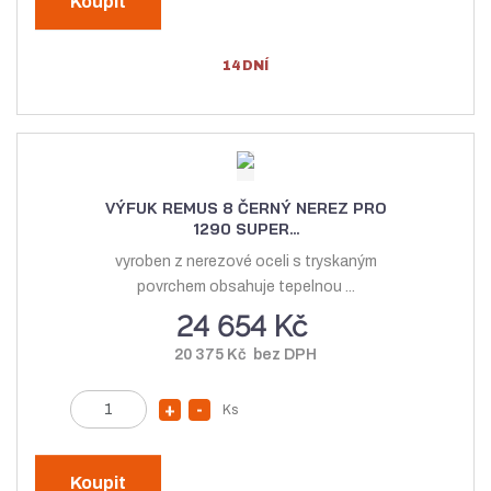
Koupit
ý
ž
i
t
š
i
14 DNÍ
p
i
t
o
t
m
č
m
n
e
n
o
t
o
ž
VÝFUK REMUS 8 ČERNÝ NEREZ PRO
ž
s
1290 SUPER...
s
t
vyroben z nerezové oceli s tryskaným
t
v
povrchem obsahuje tepelnou ...
v
í
24 654 Kč
í
20 375 Kč bez DPH
Z
Ks
N
S
m
a
n
ě
v
í
n
Koupit