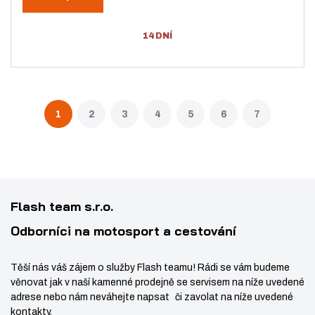
ý
ž
i
t
š
i
14 DNÍ
p
i
t
o
t
m
č
m
n
e
n
o
t
1
2
3
4
5
6
7
o
ž
ž
s
s
t
t
v
v
í
Flash team s.r.o.
í
Odborníci na motosport a cestování
Těší nás váš zájem o služby Flash teamu! Rádi se vám budeme
věnovat jak v naší kamenné prodejně se servisem na níže uvedené
adrese nebo nám neváhejte napsat či zavolat na níže uvedené
kontakty.