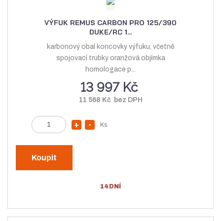
n
o
t
o
ž
VÝFUK REMUS CARBON PRO 125/390
ž
s
DUKE/RC 1...
s
t
karbonový obal koncovky výfuku, včetně
t
v
spojovací trubky oranžová objímka
homologace p...
v
í
13 997 Kč
í
11 568 Kč bez DPH
Z
Ks
N
S
m
a
n
ě
v
í
n
Koupit
ý
ž
i
t
š
i
14 DNÍ
p
i
t
o
t
m
č
m
n