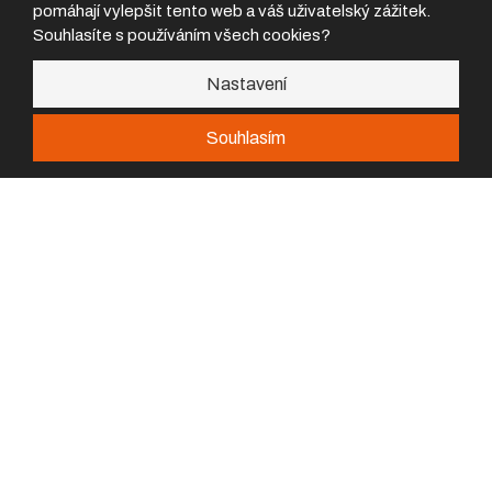
pomáhají vylepšit tento web a váš uživatelský zážitek.
Souhlasíte s používáním všech cookies?
Kontakty
Nastavení
Prodejna a servis
Boleslavská 902,
Souhlasím
Nemůžeš najít požadovanej díl?
293 06 Kosmonosy
Prodejna
prodejna@flash-team.cz
+420 326 334 827
Servis
servis@flash-team.cz
420 317 471 920