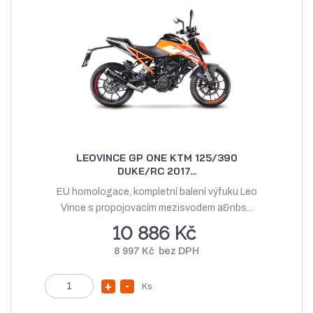
o
ž
ž
s
s
t
t
v
v
í
í
LEOVINCE GP ONE KTM 125/390
DUKE/RC 2017...
EU homologace, kompletní balení výfuku Leo
Vince s propojovacím mezisvodem a&nbs...
10 886 Kč
8 997 Kč bez DPH
Z
Ks
N
S
m
a
n