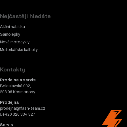
Nejčastěji hledáte
Akční nabídka
Samolepky
Nové motocykly
Motorkářské k
alhoty
Kontakty
Prodejna a servis
Boleslavská 902,
293 06 Kosmonosy
Prodejna
prodejna@flash-team.cz
+420 326 334 827
Servis