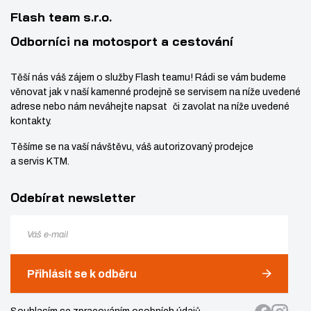
í
v
8
Flash team s.r.o.
í
6
Odborníci na motosport a cestování
Těší nás váš zájem o služby Flash teamu! Rádi se vám budeme
věnovat jak v naší kamenné prodejně se servisem na níže uvedené
adrese nebo nám neváhejte napsat či zavolat na níže uvedené
kontakty.
Těšíme se na vaší návštěvu, váš autorizovaný prodejce
a servis KTM.
Odebírat newsletter
Přihlásit se k odběru