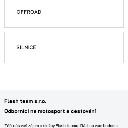
a
n
OFFROAD
a
SILNICE
Flash team s.r.o.
Odborníci na motosport a cestování
Těší nás váš zájem o služby Flash teamu! Rádi se vám budeme