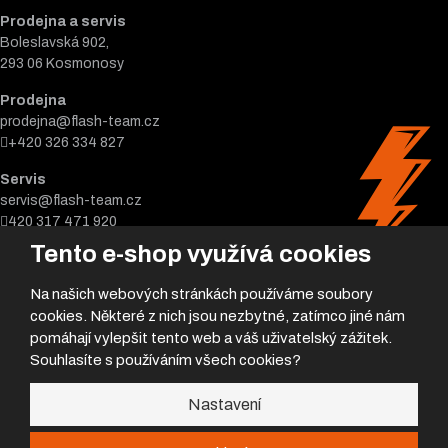
Nejčastěji hledáte
Akční nabídka
Samolepky
Nové motocykly
Motorkářské k
alhoty
Kontakty
Prodejna a servis
Tento e-shop využívá cookies
Boleslavská 902,
293 06 Kosmonosy
Na našich webových stránkách používáme soubory
cookies. Některé z nich jsou nezbytné, zatímco jiné nám
Prodejna
pomáhají vylepšit tento web a váš uživatelský zážitek.
prodejna@flash-team.cz
Souhlasíte s používáním všech cookies?
+420 326 334 827
Nastavení
Servis
servis@flash-team.cz
420 317 471 920