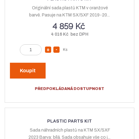
o
ž
ž
s
s
t
t
v
v
í
í
PLASTIC PARTS KIT
Originální sada plastů KTM v oranžové
barvě. Pasuje na KTM SX/SXF 2019-20...
4 859 Kč
4 016 Kč bez DPH
Z
Ks
N
S
m
a
n
ě
v
í
n