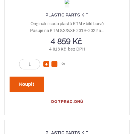
n
o
t
o
ž
PLASTIC PARTS KIT
ž
s
Originální sada plastů KTM v bílé barvě.
s
t
Pasuje na KTM SX/SXF 2019-2022 a...
t
v
4 859 Kč
v
í
4 016 Kč bez DPH
í
Z
Ks
N
S
m
a
n
ě
v
í
n
Koupit
ý
ž
i
t
š
i
DO 7 PRAC. DNŮ
p
i
t
o
t
m
č
m
n
e
n
o
t