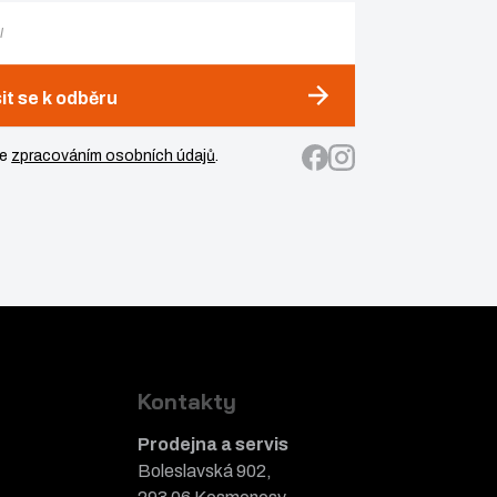
sit se k odběru
se
zpracováním osobních údajů
.
Kontakty
Prodejna a servis
Boleslavská 902,