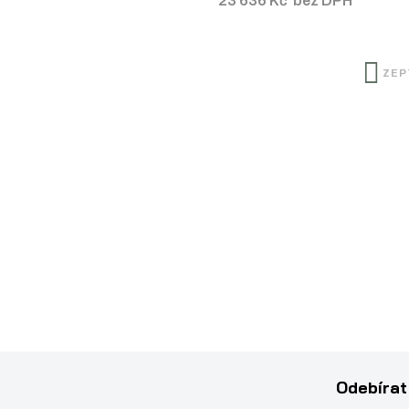
23 636 Kč bez DPH
ZEP
Odebírat