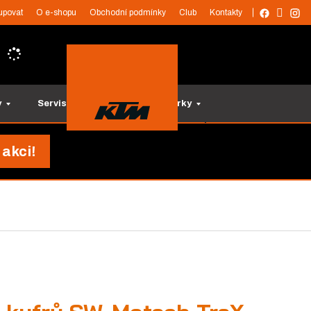
upovat
O e-shopu
Obchodní podmínky
Club
Kontakty
y
Servis a služby
Tipy na dárky
 akci!