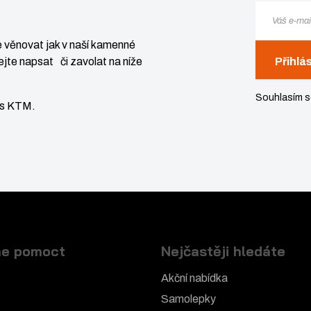
 věnovat jak v naší kamenné
jte napsat či zavolat na níže
Přihlá
Souhlasím 
vis KTM.
e pomoct
Nejčastěji hledáte
Akční nabídka
Samolepky