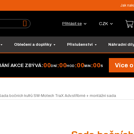
Jak nak
CZK
Přihlásit se
Vyhledat
Oblečení a doplňky
Příslušenství
Náhradní díl
00
00
00
00
Více o
:
:
:
ÁNÍ AKCE ZBÝVÁ:
DNÍ
HOD
MIN
S
Sada bočních kufrů SW-Motech TraX Adv.stříbrné + montážní sada