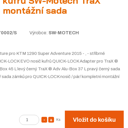
 kufrů SW-Motech TraX
+ montážní sada
70002/S
Výrobce:
SW-MOTECH
ture pro KTM 1290 Super Adventure 2015 - , - stříbrné
UICK-LOCK EVO nosič kufrů QUICK-LOCK Adapter pro TraX ®
-Box 45 L levý černý TraX ® Adv Alu-Box 37 L pravý černý sada
e / sada zámků pro QUICK-LOCK nosič / pár/ kompletní montážní
Vložit do košíku
Ks
S
N
Z