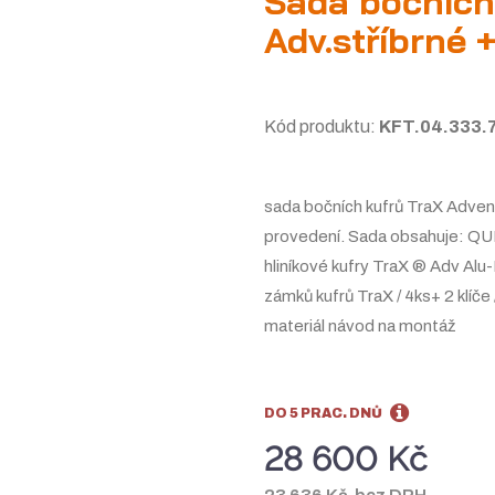
Sada bočních
Adv.stříbrné 
Kód produktu:
KFT.04.333.
sada bočních kufrů TraX Adven
provedení. Sada obsahuje: Q
hliníkové kufry TraX ® Adv Alu
zámků kufrů TraX / 4ks+ 2 klíč
materiál návod na montáž
DO 5 PRAC. DNŮ
28 600 Kč