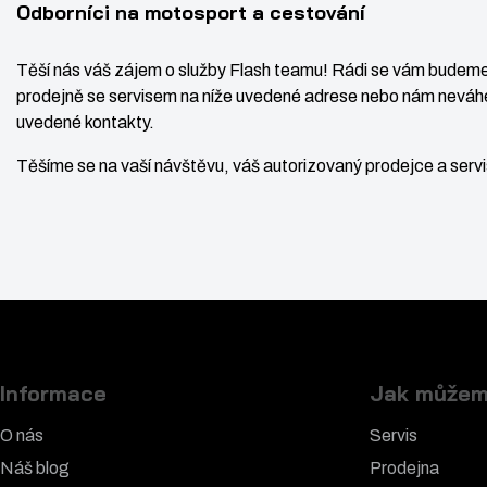
Odborníci na motosport a cestování
Těší nás váš zájem o služby Flash teamu! Rádi se vám budeme
prodejně se servisem na níže uvedené adrese nebo nám neváhe
uvedené kontakty.
Těšíme se na vaší návštěvu, váš autorizovaný prodejce a ser
Informace
Jak můžem
O nás
Servis
Náš blog
Prodejna