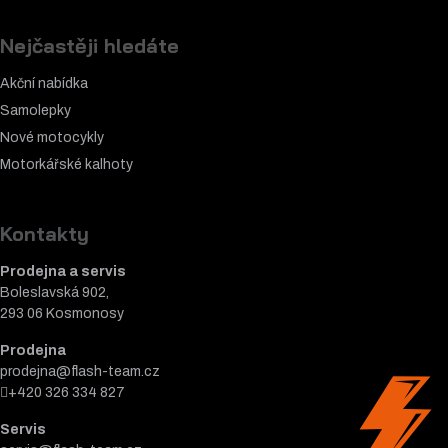
Nejčastěji hledáte
Akční nabídka
Samolepky
Nové motocykly
Motorkářské k
alhoty
Kontakty
Prodejna a servis
Boleslavská 902,
293 06 Kosmonosy
Prodejna
prodejna@flash-team.cz
+420 326 334 827
Servis