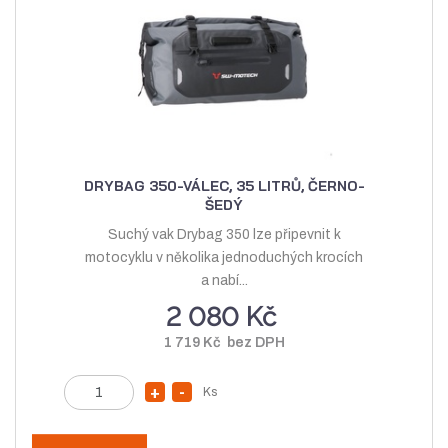
ž
s
s
t
t
v
v
í
í
DRYBAG 350-VÁLEC, 35 LITRŮ, ČERNO-
ŠEDÝ
Suchý vak Drybag 350 lze připevnit k
motocyklu v několika jednoduchých krocích
a nabí...
2 080 Kč
1 719 Kč bez DPH
Z
Ks
N
S
m
a
n
ě