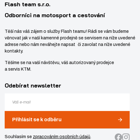
s
t
Flash team s.r.o.
t
v
Odborníci na motosport a cestování
v
í
í
Těší nás váš zájem o služby Flash teamu! Rádi se vám budeme
věnovat jak v naší kamenné prodejně se servisem na níže uvedené
adrese nebo nám neváhejte napsat či zavolat na níže uvedené
kontakty.
Těšíme se na vaší návštěvu, váš autorizovaný prodejce
a servis KTM.
Odebírat newsletter
Přihlásit se k odběru
Souhlasím se
zpracováním osobních údajů
.