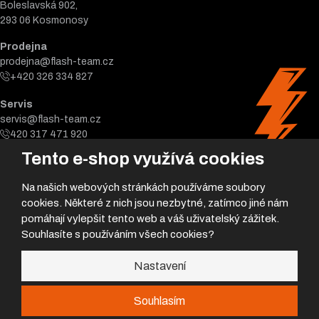
Boleslavská 902,
293 06 Kosmonosy
Prodejna
prodejna@flash-team.cz
+420 326 334 827
Servis
servis@flash-team.cz
420 317 471 920
Tento e-shop využívá cookies
Na našich webových stránkách používáme soubory
cookies. Některé z nich jsou nezbytné, zatímco jiné nám
pomáhají vylepšit tento web a váš uživatelský zážitek.
Souhlasíte s používáním všech cookies?
© 2026, Flash team s.r.o.
Nastavení
Úvodní strana
|
Obchodní podmínky
|
Poradna
|
|
GDPR
|
Mapa stránek
Souhlasím
Nemůžeš najít požadovanej díl?