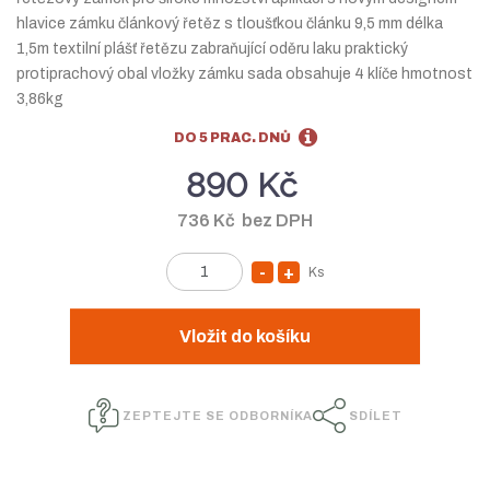
d
hlavice zámku článkový řetěz s tloušťkou článku 9,5 mm délka
v
1,5m textilní plášť řetězu zabraňující oděru laku praktický
ý
protiprachový obal vložky zámku sada obsahuje 4 klíče hmotnost
r
3,86kg
o
b
DO 5 PRAC. DNŮ
c
890 Kč
e
:
736 Kč bez DPH
5
0
Ks
S
N
Z
3
n
a
m
0
í
v
ě
Vložit do košíku
0
n
ž
ý
0
i
i
š
9
t
ZEPTEJTE SE ODBORNÍKA
SDÍLET
0
t
i
p
9
m
t
o
4
n
m
č