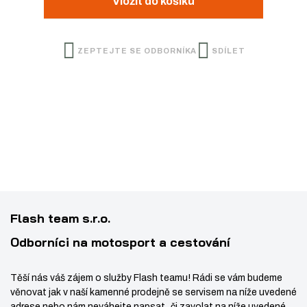
Vložit do košíku
:
n
ž
ý
9
i
i
š
0
t
ZEPTEJTE SE ODBORNÍKA
SDÍLET
t
i
1
p
m
t
0
o
5
n
m
č
4
e
o
n
4
t
ž
o
5
s
ž
0
t
s
7
v
t
3
í
v
9
Flash team s.r.o.
í
3
Odborníci na motosport a cestování
Těší nás váš zájem o služby Flash teamu! Rádi se vám budeme
věnovat jak v naší kamenné prodejně se servisem na níže uvedené
adrese nebo nám neváhejte napsat či zavolat na níže uvedené