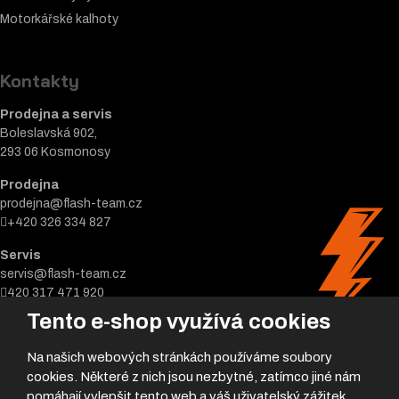
Motorkářské k
alhoty
Kontakty
Prodejna a servis
Boleslavská 902,
293 06 Kosmonosy
Prodejna
prodejna@flash-team.cz
+420 326 334 827
Servis
servis@flash-team.cz
420 317 471 920
Tento e-shop využívá cookies
Na našich webových stránkách používáme soubory
cookies. Některé z nich jsou nezbytné, zatímco jiné nám
pomáhají vylepšit tento web a váš uživatelský zážitek.