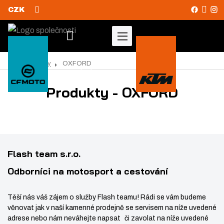
CZK
V
y
Ú
OXFORD
Produkty
v
h
o
Produkty - OXFORD
l
d
e
n
d
í
s
a
t
t
r
Flash team s.r.o.
a
Odborníci na motosport a cestování
n
a
Těší nás váš zájem o služby Flash teamu! Rádi se vám budeme
věnovat jak v naší kamenné prodejně se servisem na níže uvedené
adrese nebo nám neváhejte napsat či zavolat na níže uvedené