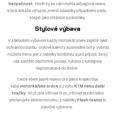
bezpečnost
. Hodit by se vám mohla
airbagová vesta
,
která dokáže výrazně zmírnit následky případného pádu,
stejně jako
chrániče
a páteřáky.
Stylová výbava
V základním vybavení každý motorkář ocení zajisté také
ochrannou
bundu
, stylové
kalhoty
a pohodlné
boty
. Vybírat
můžete mimo jiné z nabídky
kombinéz
a pro případ, že by
vás zastihlo nepříznivé počasí, výbavu z kategorie
nepromakavé do deště
.
Dejte všem jasně najevo pro jakou krásku bije
vaše
motorkářské srdce
a zvolte
KTM nebo další
značky
. Ať už jste offroad či on_offroad jezdci nebo
preferujete silniční motorku, z nabídky
Flash teamu
si
zaručně vyberete.