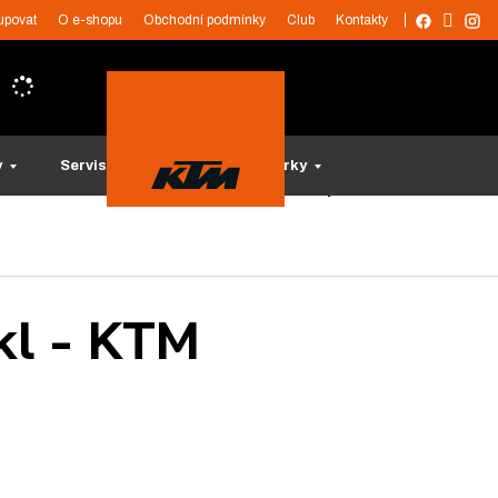
upovat
O e-shopu
Obchodní podmínky
Club
Kontakty
y
Servis a služby
Tipy na dárky
kl - KTM