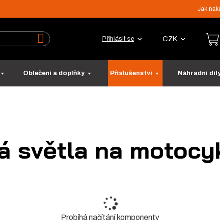
Jak nak
CZK
Přihlásit se
Vyhledat
Oblečení a doplňky
Příslušenství
Náhradní díl
á světla na motocy
Probíhá načítání komponenty