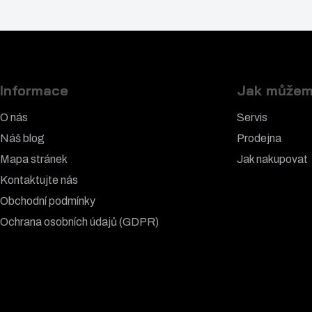
o
č
e
t
Informace
Jak můžem
O nás
Servis
Náš blog
Prodejna
Mapa stránek
Jak nakupovat
í
Kontaktujte nás
Obchodní podmínky
Ochrana osobních údajů (GDPR)