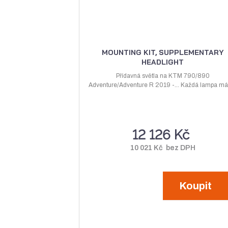
k
t
ů
MOUNTING KIT, SUPPLEMENTARY
HEADLIGHT
Přídavná světla na KTM 790/890
Adventure/Adventure R 2019 -... Každá lampa má 
12 126 Kč
10 021 Kč bez DPH
Koupit