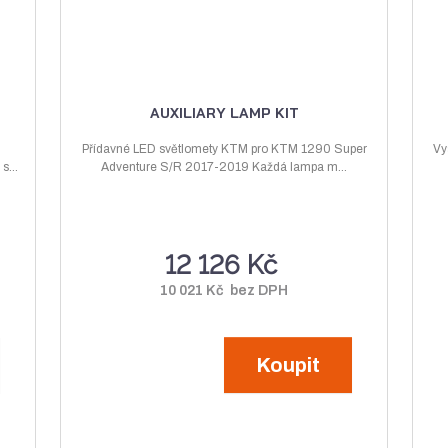
AUXILIARY LAMP KIT
Přídavné LED světlomety KTM pro KTM 1290 Super
Vy
s...
Adventure S/R 2017-2019 Každá lampa m...
12 126 Kč
10 021 Kč bez DPH
Koupit