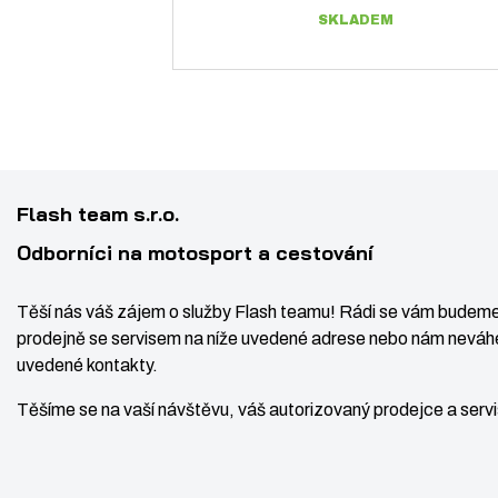
SKLADEM
Flash team s.r.o.
Odborníci na motosport a cestování
Těší nás váš zájem o služby Flash teamu! Rádi se vám budeme
Z
prodejně se servisem na níže uvedené adrese nebo nám neváhe
m
uvedené kontakty.
ě
n
Těšíme se na vaší návštěvu, váš autorizovaný prodejce a ser
i
t
p
i