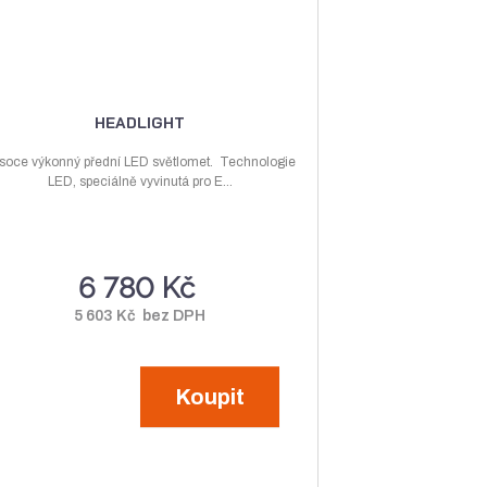
i
i
s
s
HEADLIGHT
soce výkonný přední LED světlomet. Technologie
LED, speciálně vyvinutá pro E...
6 780 Kč
5 603 Kč bez DPH
Koupit