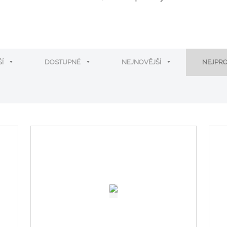
ŠÍ
DOSTUPNÉ
NEJNOVĚJŠÍ
NEJPR