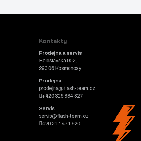
o
t
m
č
m
n
e
n
o
t
o
ž
ž
s
Kontakty
s
t
Prodejna a servis
t
v
Boleslavská 902,
v
í
293 06 Kosmonosy
í
Prodejna
prodejna@flash-team.cz
+420 326 334 827
Servis
servis@flash-team.cz
420 317 471 920