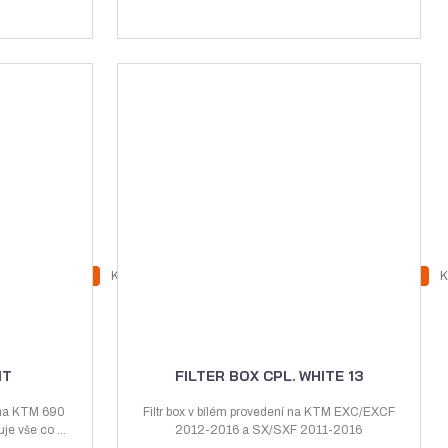
Z
Ks
K
N
S
N
S
m
a
n
a
n
ě
v
í
v
í
n
ý
ž
ý
ž
i
IT
FILTER BOX CPL. WHITE 13
t
š
i
š
i
p
 na KTM 690
Filtr box v bílém provedení na KTM EXC/EXCF
i
t
i
t
 vše co ...
2012-2016 a SX/SXF 2011-2016
o
t
m
t
m