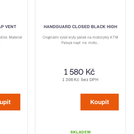
s
s
AP VENT
HANDGUARD CLOSED BLACK HIGH
drže. Materiál
Originální vyšší kryty páček na motocykly KTM
á
Pasuje např. na: moto...
1 580 Kč
1 306 Kč bez DPH
upit
Koupit
SKLADEM