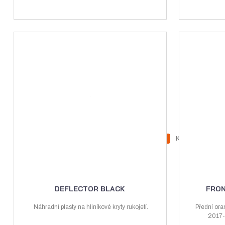
Z
Ks
N
S
m
a
n
ě
v
í
n
ý
ž
i
DEFLECTOR BLACK
FRON
t
š
i
p
Náhradní plasty na hliníkové kryty rukojetí.
Přední ora
i
t
o
2017-
t
m