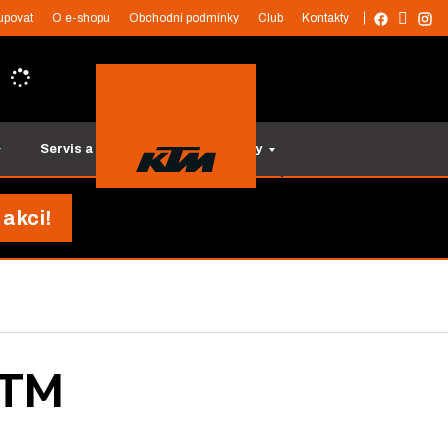
upovat
O e-shopu
Obchodní podmínky
Club
Kontakty
Servis a služby
Tipy na dárky
 akci!
KTM