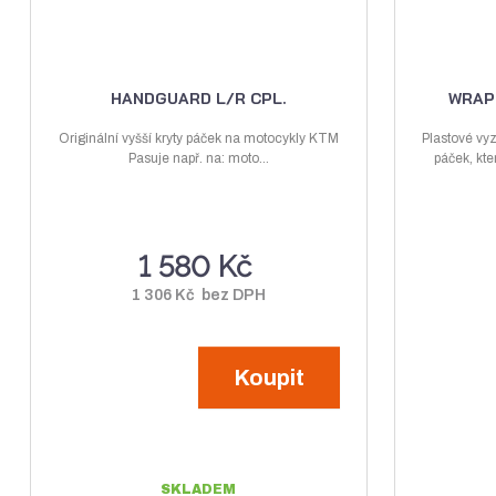
t
ů
HANDGUARD L/R CPL.
WRAP
Originální vyšší kryty páček na motocykly KTM
Plastové vy
Pasuje např. na: moto...
páček, kte
1 580 Kč
1 306 Kč bez DPH
Koupit
SKLADEM