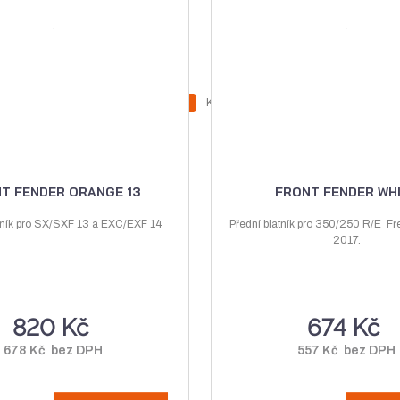
Z
Z
Ks
N
S
m
m
a
n
ě
ě
v
í
n
n
ý
ž
i
i
T FENDER ORANGE 13
FRONT FENDER WH
t
t
š
i
p
p
tník pro SX/SXF 13 a EXC/EXF 14
Přední blatník pro 350/250 R/E Fr
i
t
o
2017.
o
t
m
č
č
m
n
e
e
n
o
t
t
820 Kč
674 Kč
o
ž
ž
s
678 Kč bez DPH
557 Kč bez DPH
s
t
t
v