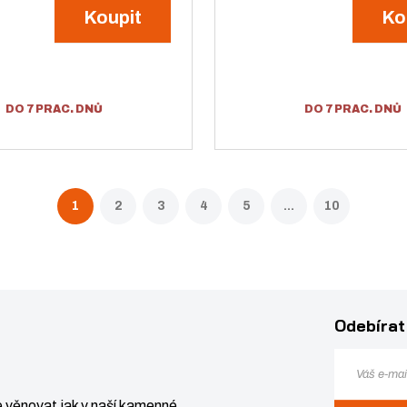
Koupit
Ko
v
í
í
DO 7 PRAC. DNŮ
DO 7 PRAC. DNŮ
1
2
3
4
5
...
10
Odebírat
Z
Z
Ks
N
S
m
m
a
n
ě
ě
 věnovat jak v naší kamenné