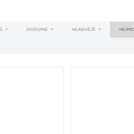
ŠÍ
DOSTUPNÉ
NEJNOVĚJŠÍ
NEJPR