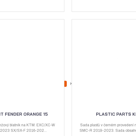
Z
Z
Ks
N
S
m
m
a
n
ě
ě
v
í
n
n
ý
ž
i
i
T FENDER ORANGE 15
PLASTIC PARTS K
t
t
š
i
p
p
nžový blatník na KTM: EXC/XC-W
Sada plastů v černém provedení
i
t
2023 SX/SX-F 2016-202...
o
SMC-R 2019-2023. Sada obsahuje
o
t
m