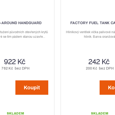
-AROUND HANDGUARD
FACTORY FUEL TANK C
ztužení původních otevřených krytů
Hliníkový ventilek víčka palivové ná
ré se tím pádem stanou uzavře...
hliník. Barva oranžov
922 Kč
242 Kč
762 Kč bez DPH
200 Kč bez DPH
Koupit
Ko
SKLADEM
SKLADEM