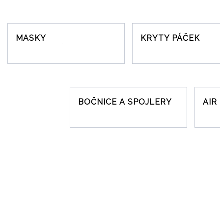
s
e
t
?
r
a
MASKY
KRYTY PÁČEK
n
a
BOČNICE A SPOJLERY
AIR