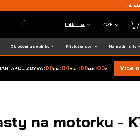
Jak nak
CZK
Přihlásit se
Vyhledat
Oblečení a doplňky
Příslušenství
Náhradní díly
00
00
00
00
Více o
:
:
:
ÁNÍ AKCE ZBÝVÁ:
DNÍ
HOD
MIN
S
asty na motorku - 