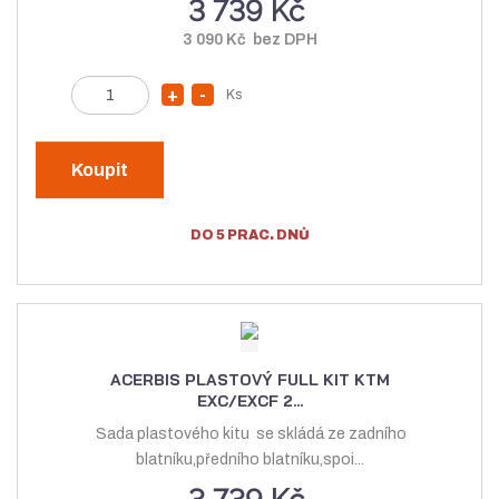
3 739 Kč
í
3 090 Kč bez DPH
Z
Ks
N
S
m
a
n
ě
v
í
n
Koupit
ý
ž
i
t
š
i
DO 5 PRAC. DNŮ
p
i
t
o
t
m
č
m
n
e
n
o
t
o
ž
ACERBIS PLASTOVÝ FULL KIT KTM
ž
s
EXC/EXCF 2...
s
t
Sada plastového kitu se skládá ze zadního
t
v
blatníku,předního blatníku,spoi...
v
í