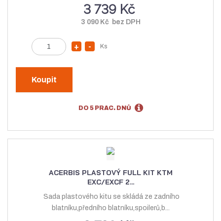
v
í
3 739 Kč
í
3 090 Kč bez DPH
Z
Ks
N
S
m
a
n
ě
v
í
n
Koupit
ý
ž
i
t
š
i
DO 5 PRAC. DNŮ
p
i
t
o
t
m
č
m
n
e
n
o
t
o
ž
ACERBIS PLASTOVÝ FULL KIT KTM
ž
s
EXC/EXCF 2...
s
t
Sada plastového kitu se skládá ze zadního
t
v
blatníku,předního blatníku,spoilerů,b...
v
í