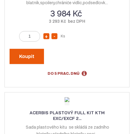
t
v
blatník,spoilery,chrániče vidlic,podsedlovk...
v
í
3 984 Kč
í
3 293 Kč bez DPH
Z
Ks
N
S
m
a
n
ě
v
í
n
Koupit
ý
ž
i
t
š
i
DO 5 PRAC. DNŮ
p
i
t
o
t
m
č
m
n
e
n
o
t
o
ž
ACERBIS PLASTOVÝ FULL KIT KTM
ž
s
EXC/EXCF 2...
s
t
Sada plastového kitu se skládá ze zadního
t
v