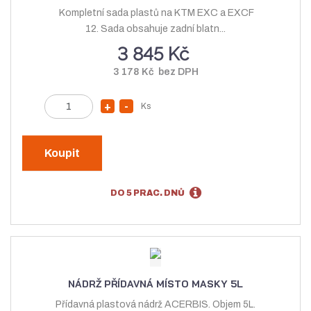
ž
s
Kompletní sada plastů na KTM EXC a EXCF
s
t
12. Sada obsahuje zadní blatn...
t
v
3 845 Kč
v
í
3 178 Kč bez DPH
í
Z
Ks
N
S
m
a
n
ě
v
í
n
Koupit
ý
ž
i
t
š
i
DO 5 PRAC. DNŮ
p
i
t
o
t
m
č
m
n
e
n
o
t
o
ž
NÁDRŽ PŘÍDAVNÁ MÍSTO MASKY 5L
ž
s
Přídavná plastová nádrž ACERBIS. Objem 5L.