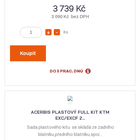
v
í
3 739 Kč
í
3 090 Kč bez DPH
Z
Ks
N
S
m
a
n
ě
v
í
n
Koupit
ý
ž
i
t
š
i
DO 5 PRAC. DNŮ
p
i
t
o
t
m
č
m
n
e
n
o
t
o
ž
ACERBIS PLASTOVÝ FULL KIT KTM
ž
s
EXC/EXCF 2...
s
t
Sada plastového kitu se skládá ze zadního
t
v
blatníku,předního blatníku,spoi...