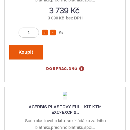
blatníku,předního blatníku,spoi...
v
í
3 739 Kč
í
3 090 Kč bez DPH
Z
Ks
N
S
m
a
n
ě
v
í
n
Koupit
ý
ž
i
t
š
i
DO 5 PRAC. DNŮ
p
i
t
o
t
m
č
m
n
e
n
o
t
o
ž
ACERBIS PLASTOVÝ FULL KIT KTM
ž
s
EXC/EXCF 2...
s
t
Sada plastového kitu se skládá ze zadního
t
v
blatníku,předního blatníku,spoi...