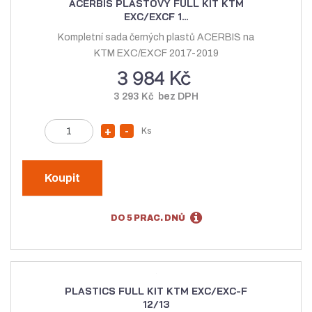
ACERBIS PLASTOVÝ FULL KIT KTM
EXC/EXCF 1...
Kompletní sada černých plastů ACERBIS na
KTM EXC/EXCF 2017-2019
3 984 Kč
3 293 Kč bez DPH
Z
Ks
N
S
m
a
n
ě
v
í
n
Koupit
ý
ž
i
t
š
i
DO 5 PRAC. DNŮ
p
i
t
o
t
m
č
m
n
e
n
o
t
PLASTICS FULL KIT KTM EXC/EXC-F
o
ž
12/13