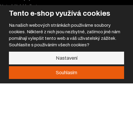
Motorkářské k
alhoty
Tento e-shop využívá cookies
Na našich webových stránkách používáme soubory
Kontakty
cookies. Některé z nich jsou nezbytné, zatímco jiné nám
Prodejna a servis
pomáhají vylepšit tento web a váš uživatelský zážitek.
Boleslavská 902,
Souhlasíte s používáním všech cookies?
293 06 Kosmonosy
Nastavení
Prodejna
prodejna@flash-team.cz
Souhlasím
+420 326 334 827
Nemůžeš najít požadovanej díl?
Servis
servis@flash-team.cz
420 317 471 920