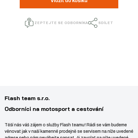
Vložit do košíku
n
ž
ý
i
i
š
t
ZEPTEJTE SE ODBORNÍKA
SDÍLET
t
i
p
m
t
o
n
m
č
e
o
n
t
ž
o
s
ž
t
s
v
t
í
v
Flash team s.r.o.
í
Odborníci na motosport a cestování
Těší nás váš zájem o služby Flash teamu! Rádi se vám budeme
věnovat jak v naší kamenné prodejně se servisem na níže uvedené
adrese nebo nám neváhejte napsat či zavolat na níže uvedené