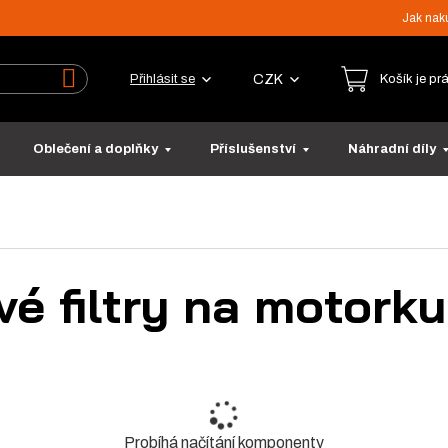
Jak nak
CZK
Přihlásit se
Košík je pr
Vyhledat
Oblečení a doplňky
Příslušenství
Náhradní díly
vé filtry na motork
Probíhá načítání komponenty