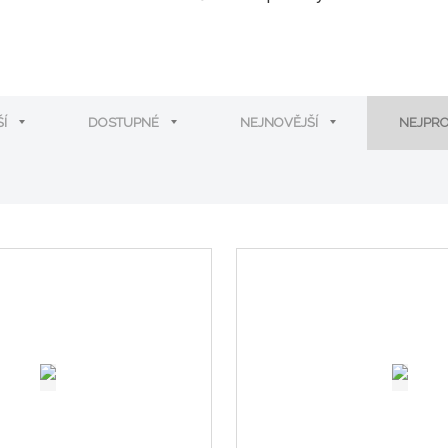
ŠÍ
DOSTUPNÉ
NEJNOVĚJŠÍ
NEJPR