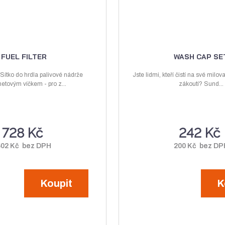
FUEL FILTER
WASH CAP SE
r. Sítko do hrdla palivové nádrže
Jste lidmi, kteří čistí na své mi
netovým víčkem - pro z...
zákoutí? Sund...
728 Kč
242 Kč
602 Kč bez DPH
200 Kč bez DP
Koupit
K