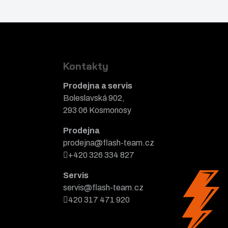
t
m
m
n
n
o
o
ž
ž
s
Kontakty
s
t
Prodejna a servis
t
v
Boleslavská 902,
v
í
293 06 Kosmonosy
í
Prodejna
prodejna@flash-team.cz
+420 326 334 827
Servis
servis@flash-team.cz
420 317 471 920