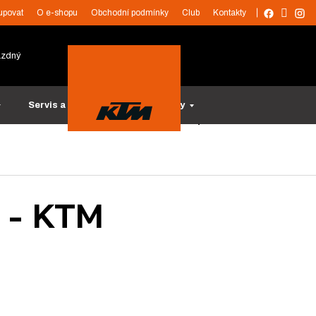
upovat
O e-shopu
Obchodní podmínky
Club
Kontakty
ázdný
Servis a služby
Tipy na dárky
u - KTM