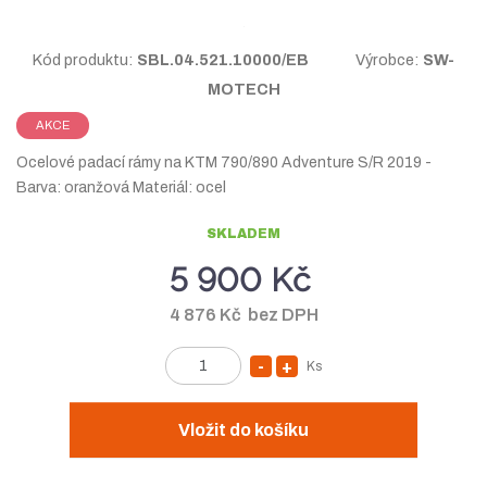
a
n
a
Kód produktu:
SBL.04.521.10000/EB
Výrobce:
SW-
MOTECH
AKCE
Ocelové padací rámy na KTM 790/890 Adventure S/R 2019 -
Barva: oranžová Materiál: ocel
SKLADEM
5 900 Kč
4 876 Kč bez DPH
Ks
S
N
Z
n
a
m
í
v
ě
Vložit do košíku
n
ž
ý
i
i
š