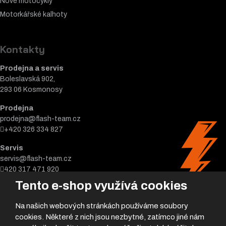
Nové motocykly
Motorkářské k
alhoty
Kontakty
Prodejna a servis
Boleslavská 902,
293 06 Kosmonosy
Prodejna
prodejna@flash-team.cz
+420 326 334 827
Servis
servis@flash-team.cz
420 317 471 920
Tento e-shop využívá cookies
Na našich webových stránkách používáme soubory
cookies. Některé z nich jsou nezbytné, zatímco jiné nám