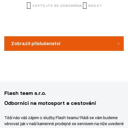
t
ZEPTEJTE SE ODBORNÍKA
SDÍLET
t
i
p
m
t
o
n
m
č
e
o
n
t
ž
o
Zobrazit příslušenství
s
ž
t
s
v
t
í
v
í
Flash team s.r.o.
Odborníci na motosport a cestování
Těší nás váš zájem o služby Flash teamu! Rádi se vám budeme
věnovat jak v naší kamenné prodejně se servisem na níže uvedené