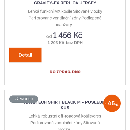
GRAVITY-FX REPLICA JERSEY
Lehká funkční MX košile Síťované vložky
Perforované ventilační zóny Podlepené
manžety...
1 456 Kč
od
1 203 Kč bez DPH
Detail
DO 7 PRAC. DNŮ
VÝPRODEJ
RACETECH SHIRT BLACK M - POSLEDNÍ
-
45
%
KUS
Lehká, robustní off-roadová košile/dres
Perforované ventilační zóny Síťované
vložky...