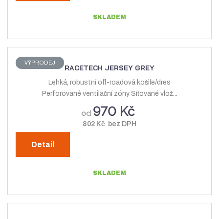
SKLADEM
VÝPRODEJ
RACETECH JERSEY GREY
Lehká, robustní off-roadová košile/dres
Perforované ventilační zóny Síťované vlož...
970 Kč
od
802 Kč bez DPH
Detail
SKLADEM