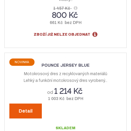
1 457 Kč
800 Kč
661 Kč bez DPH
ZBOŽÍ JIŽ NELZE OBJEDNAT
NOVINKA
POUNCE JERSEY BLUE
Motokrosový dres z recyklovaných materiálů
Lehký a funkční motokrosový dres vyrobený...
1 214 Kč
od
1 003 Kč bez DPH
Detail
SKLADEM