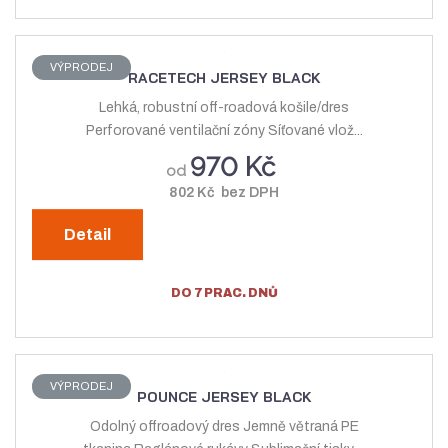
s
s
VÝPRODEJ
RACETECH JERSEY BLACK
Lehká, robustní off-roadová košile/dres
Perforované ventilační zóny Síťované vlož...
970 Kč
od
802 Kč bez DPH
Detail
DO 7 PRAC. DNŮ
VÝPRODEJ
POUNCE JERSEY BLACK
Odolný offroadový dres Jemně větraná PE