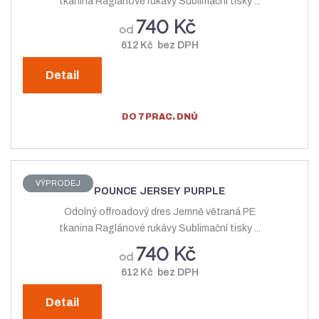
tkanina Raglánové rukávy Sublimační tisky ...
740 Kč
od
612 Kč bez DPH
Detail
DO 7 PRAC. DNŮ
VÝPRODEJ
POUNCE JERSEY PURPLE
Odolný offroadový dres Jemně větraná PE
tkanina Raglánové rukávy Sublimační tisky ...
740 Kč
od
612 Kč bez DPH
Detail