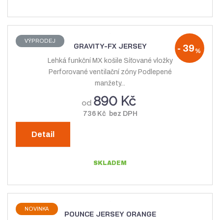
VÝPRODEJ
GRAVITY-FX JERSEY
-
39
%
Lehká funkční MX košile Síťované vložky
Perforované ventilační zóny Podlepené
manžety...
890 Kč
od
736 Kč bez DPH
Detail
SKLADEM
NOVINKA
POUNCE JERSEY ORANGE