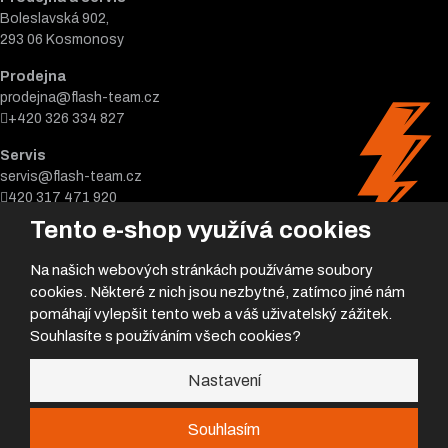
Boleslavská 902,
293 06 Kosmonosy
Prodejna
prodejna@flash-team.cz
+420 326 334 827
Servis
servis@flash-team.cz
420 317 471 920
Tento e-shop využívá cookies
Na našich webových stránkách používáme soubory
cookies. Některé z nich jsou nezbytné, zatímco jiné nám
pomáhají vylepšit tento web a váš uživatelský zážitek.
Souhlasíte s používáním všech cookies?
© 2026, Flash team s.r.o.
Nastavení
Úvodní strana
|
Obchodní podmínky
|
Poradna
|
|
GDPR
|
Mapa stránek
Souhlasím
Nemůžeš najít požadovanej díl?