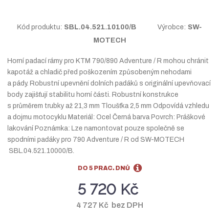
a
n
a
Kód produktu:
SBL.04.521.10100/B
Výrobce:
SW-
MOTECH
Horní padací rámy pro KTM 790/890 Adventure / R mohou chránit
kapotáž a chladič před poškozením způsobeným nehodami
a pády. Robustní upevnění dolních padáků s originální upevňovací
body zajišťují stabilitu horní části. Robustní konstrukce
s průměrem trubky až 21,3 mm Tloušťka 2,5 mm Odpovídá vzhledu
a dojmu motocyklu Materiál: Ocel Černá barva Povrch: Práškové
lakování Poznámka: Lze namontovat pouze společně se
spodními padáky pro 790 Adventure / R od SW-MOTECH
SBL.04.521.10000/B.
DO 5 PRAC. DNŮ
5 720 Kč
4 727 Kč bez DPH