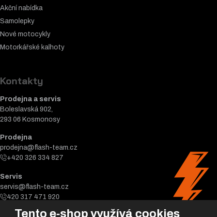
Akční nabídka
Samolepky
Nové motocykly
Motorkářské k
alhoty
Kontakty
Prodejna a servis
Boleslavská 902,
293 06 Kosmonosy
Prodejna
prodejna@flash-team.cz
+420 326 334 827
Servis
servis@flash-team.cz
420 317 471 920
Tento e-shop využívá cookies