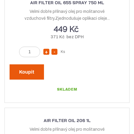
AIR FILTER OIL 655 SPRAY 750 ML
Velmi dobře přilnavý olej pro molitanové
vzduchové filtry.Zjednodušuje oplikaci oleje...
449 Kč
371 Kč bez DPH
Z
Ks
N
S
m
a
n
ě
v
í
n
Koupit
ý
ž
i
t
š
i
SKLADEM
p
i
t
o
t
m
č
m
n
e
n
o
t
AIR FILTER OIL 206 1L
o
ž
Velmi dobře přilnavý olej pro molitanové
ž
s