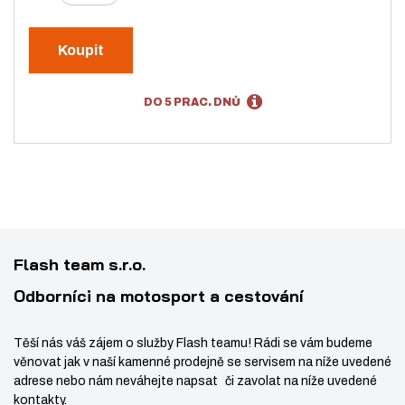
m
a
n
ě
v
í
n
Koupit
ý
ž
i
t
š
i
DO 5 PRAC. DNŮ
p
i
t
o
t
m
č
m
n
e
n
o
t
o
ž
ž
s
s
t
Flash team s.r.o.
t
v
Odborníci na motosport a cestování
v
í
í
Těší nás váš zájem o služby Flash teamu! Rádi se vám budeme
věnovat jak v naší kamenné prodejně se servisem na níže uvedené
adrese nebo nám neváhejte napsat či zavolat na níže uvedené
kontakty.