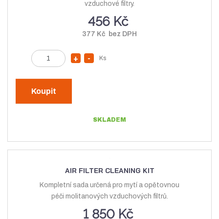
vzduchové filtry.
s
t
456 Kč
t
v
377 Kč bez DPH
v
í
í
Z
Ks
N
S
m
a
n
ě
v
í
n
Koupit
ý
ž
i
t
š
i
SKLADEM
p
i
t
o
t
m
č
m
n
e
n
o
t
AIR FILTER CLEANING KIT
o
ž
Kompletní sada určená pro mytí a opětovnou
ž
s
péči molitanových vzduchových filtrů.
s
t
1 850 Kč
t
v