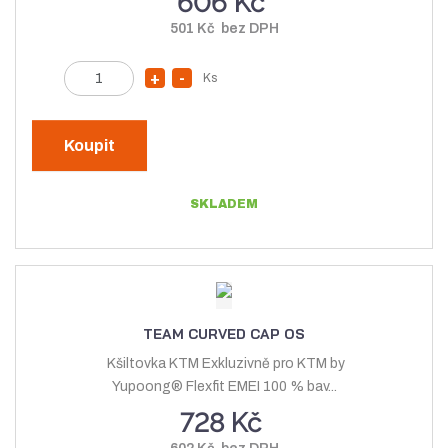
606 Kč
t
v
501 Kč bez DPH
v
í
í
Z
Ks
N
S
m
a
n
ě
v
í
n
Koupit
ý
ž
i
t
š
i
SKLADEM
p
i
t
o
t
m
č
m
n
e
n
o
t
o
ž
TEAM CURVED CAP OS
ž
s
Kšiltovka KTM Exkluzivně pro KTM by
s
t
Yupoong® Flexfit EMEI 100 % bav...
t
v
728 Kč
v
í