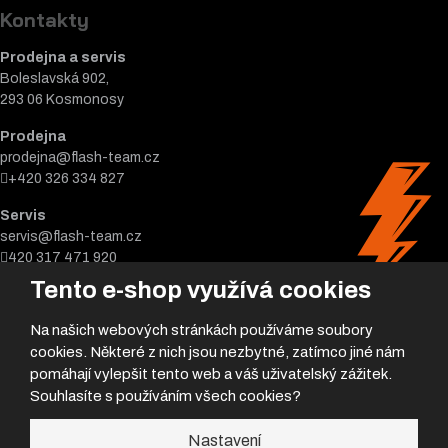
Kontakty
Prodejna a servis
Boleslavská 902,
293 06 Kosmonosy
Prodejna
prodejna@flash-team.cz
+420 326 334 827
Servis
servis@flash-team.cz
420 317 471 920
Tento e-shop využívá cookies
Na našich webových stránkách používáme soubory
cookies. Některé z nich jsou nezbytné, zatímco jiné nám
pomáhají vylepšit tento web a váš uživatelský zážitek.
Souhlasíte s používáním všech cookies?
© 2026, Flash team s.r.o.
Nastavení