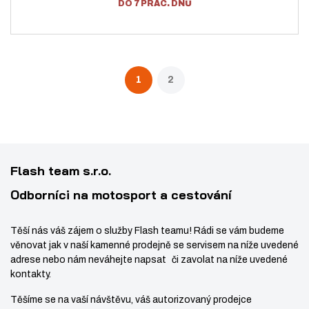
DO 7 PRAC. DNŮ
p
i
t
o
t
m
č
m
n
e
n
o
t
1
2
o
ž
ž
s
s
t
t
v
v
í
Flash team s.r.o.
í
Odborníci na motosport a cestování
Těší nás váš zájem o služby Flash teamu! Rádi se vám budeme
věnovat jak v naší kamenné prodejně se servisem na níže uvedené
adrese nebo nám neváhejte napsat či zavolat na níže uvedené
kontakty.
Těšíme se na vaší návštěvu, váš autorizovaný prodejce