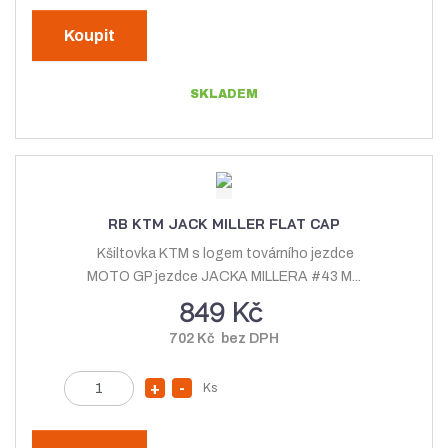
ě
v
í
n
Koupit
ý
ž
i
t
š
i
SKLADEM
p
i
t
o
t
m
č
m
n
e
n
o
t
o
ž
RB KTM JACK MILLER FLAT CAP
ž
s
Kšiltovka KTM s logem továrního jezdce
s
t
MOTO GP jezdce JACKA MILLERA #43 M...
t
v
849 Kč
v
í
702 Kč bez DPH
í
Z
Ks
N
S
m
a
n
ě
v
í