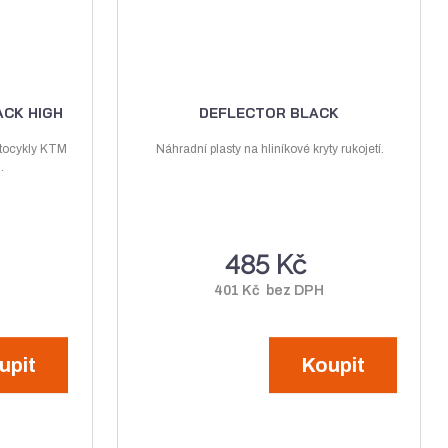
i
i
s
s
CK HIGH
DEFLECTOR BLACK
otocykly KTM
Náhradní plasty na hliníkové kryty rukojetí.
.
485 Kč
H
401 Kč bez DPH
upit
Koupit