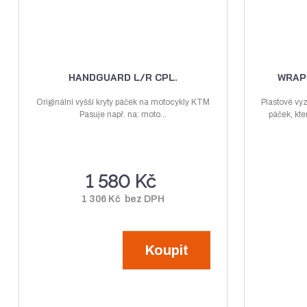
k
t
ů
HANDGUARD L/R CPL.
WRAP
Originální vyšší kryty páček na motocykly KTM
Plastové vy
Pasuje např. na: moto...
páček, kte
1 580 Kč
1 306 Kč bez DPH
Koupit