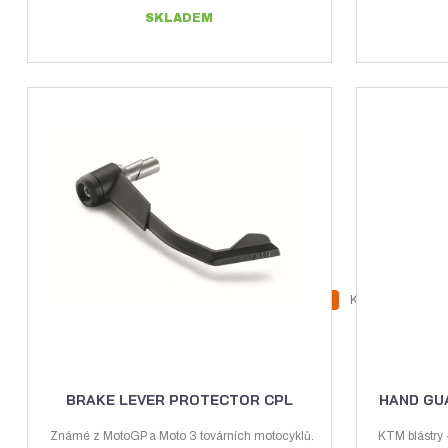
SKLADEM
Z
Ks
N
S
m
a
n
ě
v
í
n
ý
ž
i
BRAKE LEVER PROTECTOR CPL
HAND GUA
t
š
i
p
Známé z MotoGP a Moto 3 továrních motocyklů.
KTM blástry 
i
t