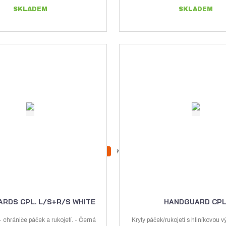
SKLADEM
SKLADEM
Z
Z
Ks
N
S
m
m
a
n
ě
ě
v
í
n
n
ý
ž
i
i
RDS CPL. L/S+R/S WHITE
HANDGUARD CPL
t
t
š
i
p
p
- chrániče páček a rukojetí. - Černá
Kryty páček/rukojetí s hliníkovou 
i
t