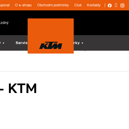
upovat
O e-shopu
Obchodní podmínky
Club
Kontakty
ázdný
y
Servis a služby
Tipy na dárky
 - KTM