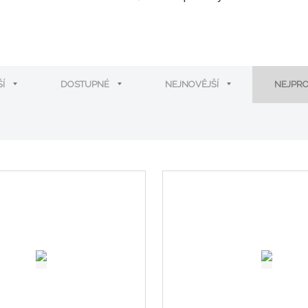
ŠÍ
DOSTUPNÉ
NEJNOVĚJŠÍ
NEJPR