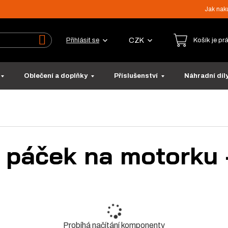
Jak nak
CZK
Přihlásit se
Košík je pr
Vyhledat
Oblečení a doplňky
Příslušenství
Náhradní díl
 páček na motorku
Probíhá načítání komponenty