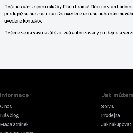
a
n
ě
Těší nás váš zájem o služby Flash teamu! Rádi se vám budeme
v
í
n
prodejně se servisem na níže uvedené adrese nebo nám neváhe
ý
ž
i
uvedené kontakty.
t
š
i
Těšíme se na vaší návštěvu, váš autorizovaný prodejce a ser
p
i
t
o
t
m
č
m
n
e
n
o
t
o
ž
ž
s
s
t
t
v
Informace
Jak můžem
v
í
O nás
Servis
í
Náš blog
Prodejna
Mapa stránek
Jak nakupovat