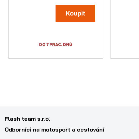
t
v
Koupit
v
í
í
DO 7 PRAC. DNŮ
Flash team s.r.o.
Odborníci na motosport a cestování
Z
Ks
N
S
m