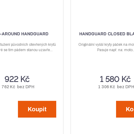
-AROUND HANDGUARD
HANDGUARD CLOSED BLA
ztužení původních otevřených krytů
Originální vyšší kryty páček na m
ré se tím pádem stanou uzavře...
Pasuje např. na: moto..
922 Kč
1 580 Kč
762 Kč bez DPH
1 306 Kč bez DP
Koupit
Ko