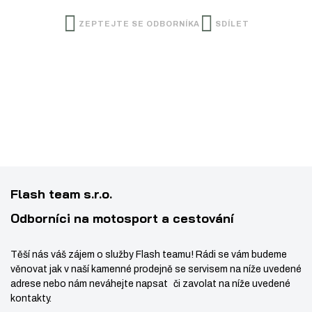
t
1
t
i
p
ZEPTEJTE SE ODBORNÍKA
0
SDÍLET
m
t
o
5
n
m
č
4
e
o
n
4
t
ž
o
4
s
ž
6
3
t
s
7
v
t
5
í
v
0
í
Flash team s.r.o.
Odborníci na motosport a cestování
Těší nás váš zájem o služby Flash teamu! Rádi se vám budeme
věnovat jak v naší kamenné prodejně se servisem na níže uvedené
adrese nebo nám neváhejte napsat či zavolat na níže uvedené
kontakty.