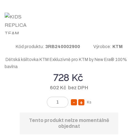
a
n
a
K
Kód produktu:
3RB240002900
Výrobce:
KTM
ó
Dětská kšiltovka KTM Exkluzivně pro KTM by New Era® 100%
d
bavlna
v
728 Kč
ý
r
602 Kč bez DPH
o
b
Ks
S
N
c
Z
n
a
e
m
í
v
ě
:
Tento produkt nelze momentálně
objednat
n
9
ž
ý
i
0
i
š