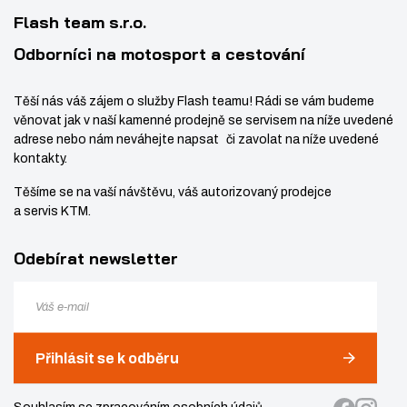
í
v
1
S
Flash team s.r.o.
í
6
C
R
Odborníci na motosport a cestování
E
W
Těší nás váš zájem o služby Flash teamu! Rádi se vám budeme
M
věnovat jak v naší kamenné prodejně se servisem na níže uvedené
8
adrese nebo nám neváhejte napsat či zavolat na níže uvedené
X
kontakty.
3
Těšíme se na vaší návštěvu, váš autorizovaný prodejce
0
a servis KTM.
T
X
Odebírat newsletter
4
0
Přihlásit se k odběru