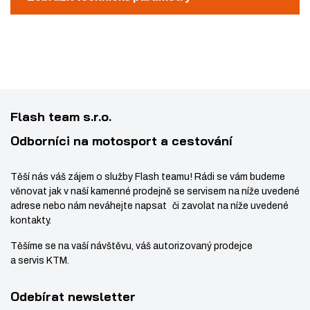
s
ž
3
K
t
s
2
E
1
L
v
t
E
í
v
V
í
E
R
Flash team s.r.o.
C
Odborníci na motosport a cestování
P
L
.
Těší nás váš zájem o služby Flash teamu! Rádi se vám budeme
B
věnovat jak v naší kamenné prodejně se servisem na níže uvedené
L
adrese nebo nám neváhejte napsat či zavolat na níže uvedené
kontakty.
A
C
Těšíme se na vaší návštěvu, váš autorizovaný prodejce
K
a servis KTM.
Odebírat newsletter