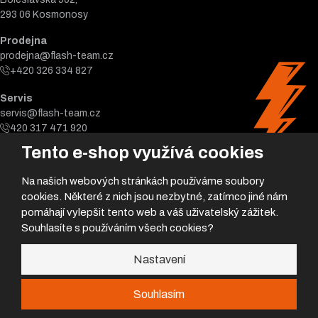
293 06 Kosmonosy
Prodejna
prodejna@flash-team.cz
+420 326 334 827
Servis
servis@flash-team.cz
420 317 471 920
Tento e-shop využívá cookies
Na našich webových stránkách používáme soubory
cookies. Některé z nich jsou nezbytné, zatímco jiné nám
pomáhají vylepšit tento web a váš uživatelský zážitek.
Souhlasíte s používáním všech cookies?
© 2026, Flash team s.r.o.
Nastavení
Úvodní strana
|
Obchodní podmínky
|
Poradna
|
|
GDPR
|
Mapa stránek
Souhlasím
Nemůžeš najít požadovanej díl?