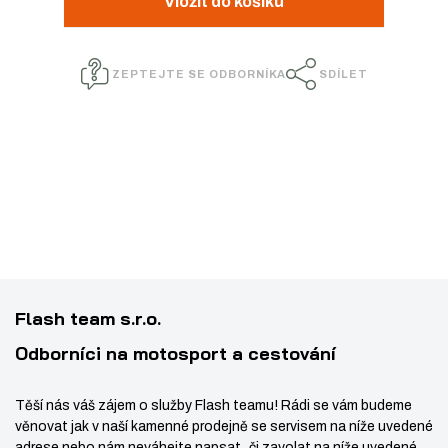
Vložit do košíku
n
ž
ý
i
i
š
t
ZEPTEJTE SE ODBORNÍKA
SDÍLET
t
i
p
m
t
o
n
m
č
e
o
n
t
ž
o
s
ž
t
s
v
t
í
v
Flash team s.r.o.
í
Odborníci na motosport a cestování
Těší nás váš zájem o služby Flash teamu! Rádi se vám budeme
věnovat jak v naší kamenné prodejně se servisem na níže uvedené
adrese nebo nám neváhejte napsat či zavolat na níže uvedené