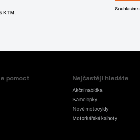
Souhlasím 
vis KTM.
e pomoct
Nejčastěji hledáte
Akční nabídka
Samolepky
Nové motocykly
Motorkářské k
alhoty