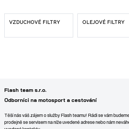
s
e
t
?
r
a
VZDUCHOVÉ FILTRY
OLEJOVÉ FILTRY
n
a
Flash team s.r.o.
Odborníci na motosport a cestování
Těší nás váš zájem o služby Flash teamu! Rádi se vám budeme
prodejně se servisem na níže uvedené adrese nebo nám neváhe