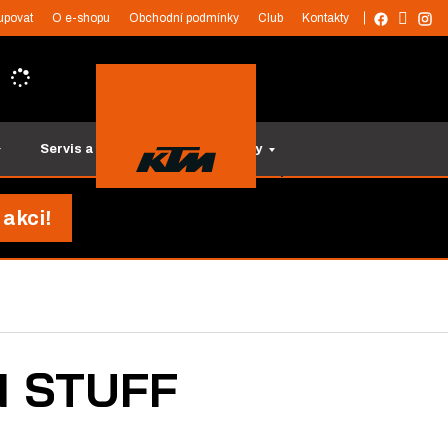
upovat
O e-shopu
Obchodní podmínky
Club
Kontakty
Servis a služby
Tipy na dárky
 akci!
ON STUFF