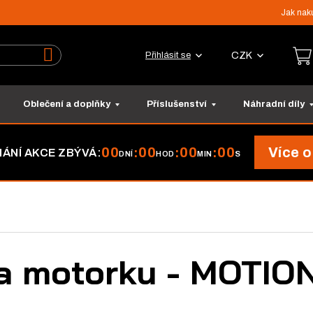
Jak nak
CZK
Přihlásit se
Vyhledat
Oblečení a doplňky
Příslušenství
Náhradní díly
00
00
00
00
Více o
:
:
:
ÁNÍ AKCE ZBÝVÁ:
DNÍ
HOD
MIN
S
na motorku - MOTI