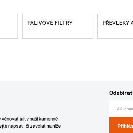
PALIVOVÉ FILTRY
PŘEVLEKY 
Odebírat
 věnovat jak v naší kamenné
jte napsat či zavolat na níže
Přihlá